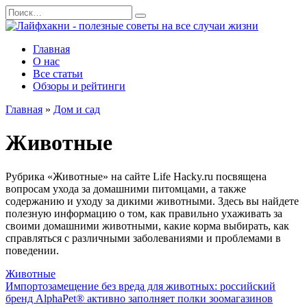
Перейти
Search
к
for:
содержанию
Главная
О нас
Все статьи
Обзоры и рейтинги
Главная
»
Дом и сад
Животные
Рубрика «Животные» на сайте Life Hacky.ru посвящена
вопросам ухода за домашними питомцами, а также
содержанию и уходу за дикими животными. Здесь вы найдете
полезную информацию о том, как правильно ухаживать за
своими домашними животными, какие корма выбирать, как
справляться с различными заболеваниями и проблемами в
поведении.
Животные
Импортозамещение без вреда для животных: российский
бренд AlphaPet® активно заполняет полки зоомагазинов