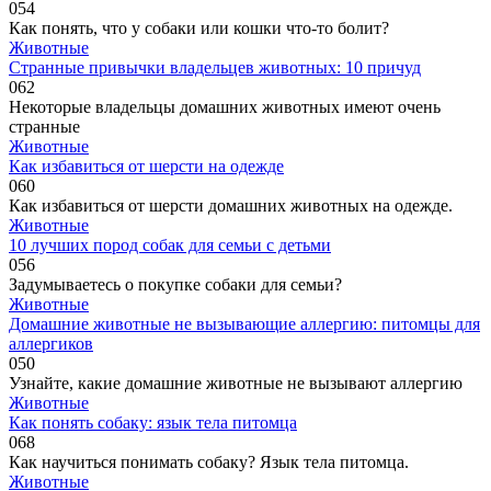
0
54
Как понять, что у собаки или кошки что-то болит?
Животные
Странные привычки владельцев животных: 10 причуд
0
62
Некоторые владельцы домашних животных имеют очень
странные
Животные
Как избавиться от шерсти на одежде
0
60
Как избавиться от шерсти домашних животных на одежде.
Животные
10 лучших пород собак для семьи с детьми
0
56
Задумываетесь о покупке собаки для семьи?
Животные
Домашние животные не вызывающие аллергию: питомцы для
аллергиков
0
50
Узнайте, какие домашние животные не вызывают аллергию
Животные
Как понять собаку: язык тела питомца
0
68
Как научиться понимать собаку? Язык тела питомца.
Животные