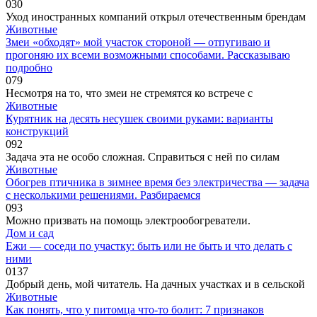
0
30
Уход иностранных компаний открыл отечественным брендам
Животные
Змеи «обходят» мой участок стороной — отпугиваю и
прогоняю их всеми возможными способами. Рассказываю
подробно
0
79
Несмотря на то, что змеи не стремятся ко встрече с
Животные
Курятник на десять несушек своими руками: варианты
конструкций
0
92
Задача эта не особо сложная. Справиться с ней по силам
Животные
Обогрев птичника в зимнее время без электричества — задача
с несколькими решениями. Разбираемся
0
93
Можно призвать на помощь электрообогреватели.
Дом и сад
Ежи — соседи по участку: быть или не быть и что делать с
ними
0
137
Добрый день, мой читатель. На дачных участках и в сельской
Животные
Как понять, что у питомца что-то болит: 7 признаков