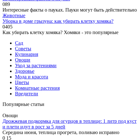
0
89
Интересные факты о пауках. Пауки могут быть действительно
Животные
Уборка в доме грызуна: как убирать клетку хомяка?
0
405
Как убирать клетку хомяка? Хомяки - это популярные
Сад
Советы
Кулинария
Овощи
Уход за растениями
Здоровье
Мода и красота
Цветы
Комнатные растения
Вредители
Популярные статьи
Овощи
Дрожжевая подкормка для огурцов в теплице: 1 литр под куст
и плети идут в рост за 5 дней
Середина июня, теплица прогрета, поливаю исправно
0
15