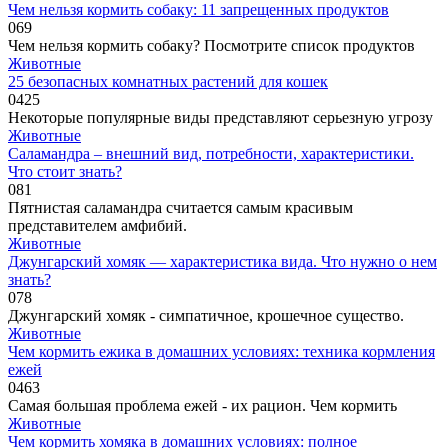
Чем нельзя кормить собаку: 11 запрещенных продуктов
0
69
Чем нельзя кормить собаку? Посмотрите список продуктов
Животные
25 безопасных комнатных растений для кошек
0
425
Некоторые популярные виды представляют серьезную угрозу
Животные
Саламандра – внешний вид, потребности, характеристики.
Что стоит знать?
0
81
Пятнистая саламандра считается самым красивым
представителем амфибий.
Животные
Джунгарский хомяк — характеристика вида. Что нужно о нем
знать?
0
78
Джунгарский хомяк - симпатичное, крошечное существо.
Животные
Чем кормить ежика в домашних условиях: техника кормления
ежей
0
463
Самая большая проблема ежей - их рацион. Чем кормить
Животные
Чем кормить хомяка в домашних условиях: полное