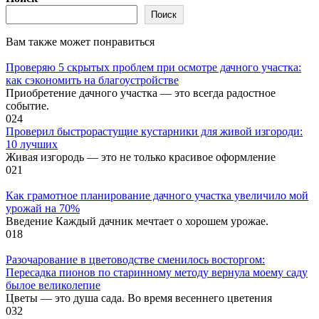
Поиск
Вам также может понравиться
Проверяю 5 скрытых проблем при осмотре дачного участка:
как сэкономить на благоустройстве
Приобретение дачного участка — это всегда радостное
событие.
0
24
Проверил быстрорастущие кустарники для живой изгороди:
10 лучших
Живая изгородь — это не только красивое оформление
0
21
Как грамотное планирование дачного участка увеличило мой
урожай на 70%
Введение Каждый дачник мечтает о хорошем урожае.
0
18
Разочарование в цветоводстве сменилось восторгом:
Пересадка пионов по старинному методу вернула моему саду
былое великолепие
Цветы — это душа сада. Во время весеннего цветения
0
32