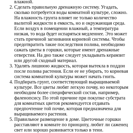
влажной.
Сделать правильную дренажную систему. Угадать,
сколько потребуется воды комнатной культуре, сложно.
На влажность грунта влияет не только количество
вылитой жидкости в емкость, но и окружающая среда.
Если воздух в помещении влажный, а температура
низкая, то вода будет испаряться медленнее. Это может
стать причиной загнивания корневой системы. Чтобы
предотвратить такие последствия полива, необходимо
сажать цветы в горшки, которые имеют дренажные
отверстия. На дно также следует укладывать керамзит
или другой сходный материал.
Удалять лишнюю жидкость, которая вытекла в поддон
после полива растения. Если ее не убирать, то корневая
система комнатной культуры может начать гнить.
Подбирать грунт, соответствующий выращиваемой
культуре. Все цветы любят легкую почву, но некоторым
необходим более специфический состав, например,
фаленопсису. По этой причине при покупке субстрата
для комнатных цветов рекомендуется отдавать
предпочтение той почве, которая предназначена для
выращиваемого растения.
Правильное размещение в доме. Цветочные горшки
расставляют в комнате по принципу, любит ли саженец
свет или хорошо развивается только в тени.