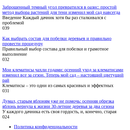
Заброшенный темный угол превратился в оазис: простой
метод выбора растений для тени изменил мой сад навсегда
Введение Каждый дачник хотя бы раз сталкивался с
проблемой
0
39
Как выбрать состав для побелки деревьев и правильно
провести процедуру
Правильный выбор состава для побелки и грамотное
выполнение
0
32
Мои клематисы чахли годами: осенний уход за клематисами
изменил все за сезон. Теперь мой сад – настоящий цветущий
рай
Клематисы – это одни из самых красивых и эффектных
0
31
Думал, старым яблоням уже не помочь: осенняя обрезка
яблонь вернула к жизни 30-летние деревья за два сезона
У каждого дачника есть своя гордость, и, конечно, старая
0
24
Политика конфиденциальности