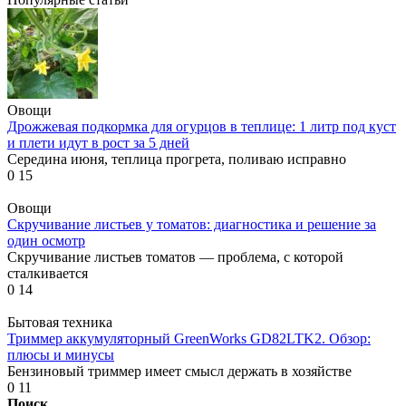
Овощи
Дрожжевая подкормка для огурцов в теплице: 1 литр под куст
и плети идут в рост за 5 дней
Середина июня, теплица прогрета, поливаю исправно
0
15
Овощи
Скручивание листьев у томатов: диагностика и решение за
один осмотр
Скручивание листьев томатов — проблема, с которой
сталкивается
0
14
Бытовая техника
Триммер аккумуляторный GreenWorks GD82LTK2. Обзор:
плюсы и минусы
Бензиновый триммер имеет смысл держать в хозяйстве
0
11
Поиск