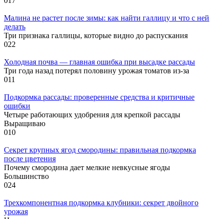
0
17
Малина не растет после зимы: как найти галлицу и что с ней
делать
Три признака галлицы, которые видно до распускания
0
22
Холодная почва — главная ошибка при высадке рассады
Три года назад потерял половину урожая томатов из-за
0
11
Подкормка рассады: проверенные средства и критичные
ошибки
Четыре работающих удобрения для крепкой рассады
Выращиваю
0
10
Секрет крупных ягод смородины: правильная подкормка
после цветения
Почему смородина дает мелкие невкусные ягоды
Большинство
0
24
Трехкомпонентная подкормка клубники: секрет двойного
урожая