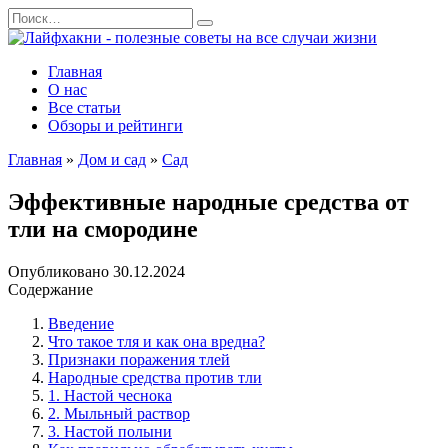
Перейти
Search
к
for:
содержанию
Главная
О нас
Все статьи
Обзоры и рейтинги
Главная
»
Дом и сад
»
Сад
Эффективные народные средства от
тли на смородине
Опубликовано
30.12.2024
Содержание
Введение
Что такое тля и как она вредна?
Признаки поражения тлей
Народные средства против тли
1. Настой чеснока
2. Мыльный раствор
3. Настой полыни