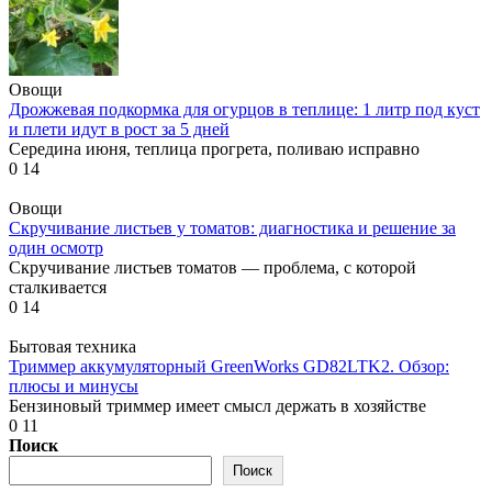
Овощи
Дрожжевая подкормка для огурцов в теплице: 1 литр под куст
и плети идут в рост за 5 дней
Середина июня, теплица прогрета, поливаю исправно
0
14
Овощи
Скручивание листьев у томатов: диагностика и решение за
один осмотр
Скручивание листьев томатов — проблема, с которой
сталкивается
0
14
Бытовая техника
Триммер аккумуляторный GreenWorks GD82LTK2. Обзор:
плюсы и минусы
Бензиновый триммер имеет смысл держать в хозяйстве
0
11
Поиск
Поиск