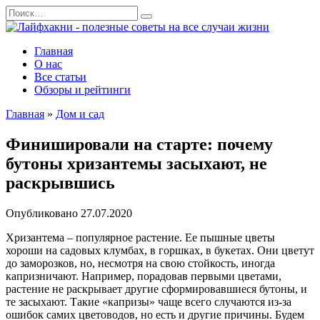
Перейти
Search
к
for:
содержанию
Главная
О нас
Все статьи
Обзоры и рейтинги
Главная
»
Дом и сад
Финишировали на старте: почему
бутоны хризантемы засыхают, не
раскрывшись
Опубликовано
27.07.2020
Хризантема – популярное растение. Ее пышные цветы
хороши на садовых клумбах, в горшках, в букетах. Они цветут
до заморозков, но, несмотря на свою стойкость, иногда
капризничают. Например, порадовав первыми цветами,
растение не раскрывает другие сформировавшиеся бутоны, и
те засыхают. Такие «капризы» чаще всего случаются из-за
ошибок самих цветоводов, но есть и другие причины. Будем