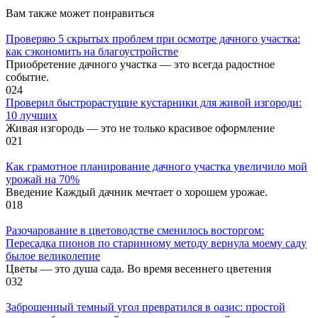
Вам также может понравиться
Проверяю 5 скрытых проблем при осмотре дачного участка:
как сэкономить на благоустройстве
Приобретение дачного участка — это всегда радостное
событие.
0
24
Проверил быстрорастущие кустарники для живой изгороди:
10 лучших
Живая изгородь — это не только красивое оформление
0
21
Как грамотное планирование дачного участка увеличило мой
урожай на 70%
Введение Каждый дачник мечтает о хорошем урожае.
0
18
Разочарование в цветоводстве сменилось восторгом:
Пересадка пионов по старинному методу вернула моему саду
былое великолепие
Цветы — это душа сада. Во время весеннего цветения
0
32
Заброшенный темный угол превратился в оазис: простой