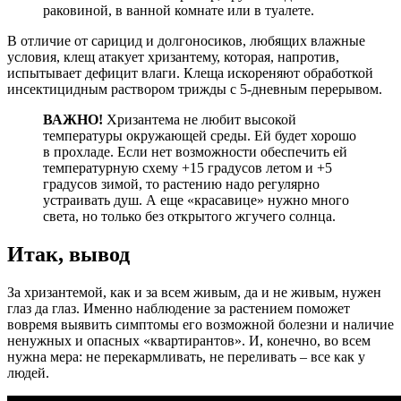
раковиной, в ванной комнате или в туалете.
В отличие от сарицид и долгоносиков, любящих влажные
условия, клещ атакует хризантему, которая, напротив,
испытывает дефицит влаги. Клеща искореняют обработкой
инсектицидным раствором трижды с 5-дневным перерывом.
ВАЖНО!
Хризантема не любит высокой
температуры окружающей среды. Ей будет хорошо
в прохладе. Если нет возможности обеспечить ей
температурную схему +15 градусов летом и +5
градусов зимой, то растению надо регулярно
устраивать душ. А еще «красавице» нужно много
света, но только без открытого жгучего солнца.
Итак, вывод
За хризантемой, как и за всем живым, да и не живым, нужен
глаз да глаз. Именно наблюдение за растением поможет
вовремя выявить симптомы его возможной болезни и наличие
ненужных и опасных «квартирантов». И, конечно, во всем
нужна мера: не перекармливать, не переливать – все как у
людей.