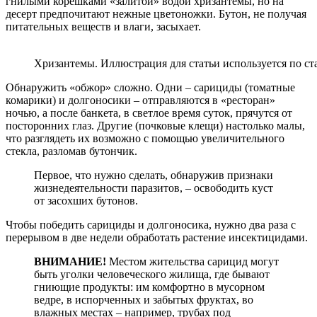
гнилыми корешками «залитой» водой хризантемы, но на
десерт предпочитают нежные цветоножки. Бутон, не получая
питательных веществ и влаги, засыхает.
Хризантемы. Иллюстрация для статьи используется по ста
Обнаружить «обжор» сложно. Одни – сарициды (томатные
комарики) и долгоносики – отправляются в «ресторан»
ночью, а после банкета, в светлое время суток, прячутся от
посторонних глаз. Другие (почковые клещи) настолько малы,
что разглядеть их возможно с помощью увеличительного
стекла, разломав бутончик.
Первое, что нужно сделать, обнаружив признаки
жизнедеятельности паразитов, – освободить куст
от засохших бутонов.
Чтобы победить сарициды и долгоносика, нужно два раза с
перерывом в две недели обработать растение инсектицидами.
ВНИМАНИЕ!
Местом жительства сарицид могут
быть уголки человеческого жилища, где бывают
гниющие продукты: им комфортно в мусорном
ведре, в испорченных и забытых фруктах, во
влажных местах – например, трубах под