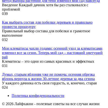
метод выбора растений для тени изменил мой сад навсегда
Введение Каждый дачник хотя бы раз сталкивался с
проблемой
0
39
Как выбрать состав для побелки деревьев и правильно
провести процедуру
Правильный выбор состава для побелки и грамотное
выполнение
0
32
Мои клематисы чахли годами: осенний уход за клематисами
изменил все за сезон. Теперь мой сад – настоящий цветущий
рай
Клематисы – это одни из самых красивых и эффектных
0
31
Думал, старым яблоням уже не помочь: осенняя обрезка
яблонь вернула к жизни 30-летние деревья за два сезона
У каждого дачника есть своя гордость, и, конечно, старая
0
24
Политика конфиденциальности
© 2026 Лайфхакни - полезные советы на все случаи жизни