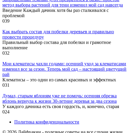
метод выбора растений для тени изменил мой сад навсегда
Введение Каждый дачник хотя бы раз сталкивался с
проблемой
0
39
Как выбрать состав для побелки деревьев и правильно
провести процедуру
Правильный выбор состава для побелки и грамотное
выполнение
0
32
Мои клематисы чахли годами: осенний уход за клематисами
изменил все за сезон. Теперь мой сад – настоящий цветущий
рай
Клематисы – это одни из самых красивых и эффектных
0
31
Думал, старым яблоням уже не помочь: осенняя обрезка
яблонь вернула к жизни 30-летние деревья за два сезона
У каждого дачника есть своя гордость, и, конечно, старая
0
24
Политика конфиденциальности
© 2026 Лайфхакни - полезные советы на все случаи жизни