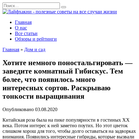
Перейти
Search
к
for:
содержанию
Главная
О нас
Все статьи
Обзоры и рейтинги
Главная
»
Дом и сад
Хотите немного поностальгировать —
заведите комнатный Гибискус. Тем
более, что появилось много
интересных сортов. Раскрываю
тонкости выращивания
Опубликовано
03.08.2020
Китайская роза была на пике популярности в гостиных XX
века. Потом интерес к ней заметно поутих. Но этот цветок
слишком хорош для того, чтобы долго оставаться на задворках
внимания. Появились интересные гибриды, которые вызвали