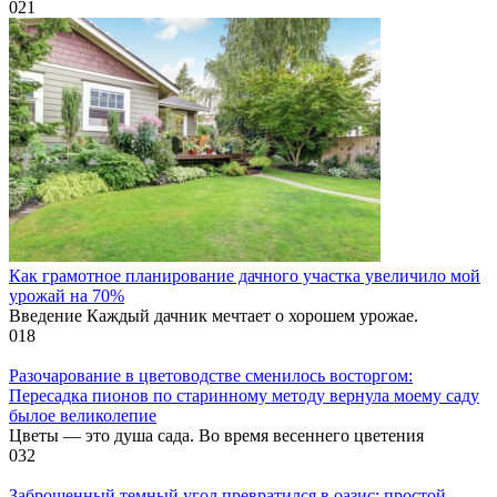
0
21
Как грамотное планирование дачного участка увеличило мой
урожай на 70%
Введение Каждый дачник мечтает о хорошем урожае.
0
18
Разочарование в цветоводстве сменилось восторгом:
Пересадка пионов по старинному методу вернула моему саду
былое великолепие
Цветы — это душа сада. Во время весеннего цветения
0
32
Заброшенный темный угол превратился в оазис: простой