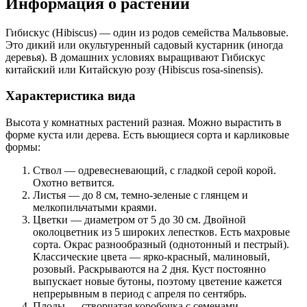
Информация о растении
Гибискус (Hibiscus) — один из родов семейства Мальвовые.
Это дикий или окультуренный садовый кустарник (иногда
деревья). В домашних условиях выращивают Гибискус
китайский или Китайскую розу (Hibiscus rosa-sinensis).
Характеристика вида
Высота у комнатных растений разная. Можно вырастить в
форме куста или дерева. Есть вьющиеся сорта и карликовые
формы:
Ствол — одревесневающий, с гладкой серой корой.
Охотно ветвится.
Листья — до 8 см, темно-зеленые с глянцем и
мелкопильчатыми краями.
Цветки — диаметром от 5 до 30 см. Двойной
околоцветник из 5 широких лепестков. Есть махровые
сорта. Окрас разнообразный (однотонный и пестрый).
Классические цвета — ярко-красный, малиновый,
розовый. Раскрываются на 2 дня. Куст постоянно
выпускает новые бутоны, поэтому цветение кажется
непрерывным в период с апреля по сентябрь.
Плоды — створчатая коробочка с семенами.