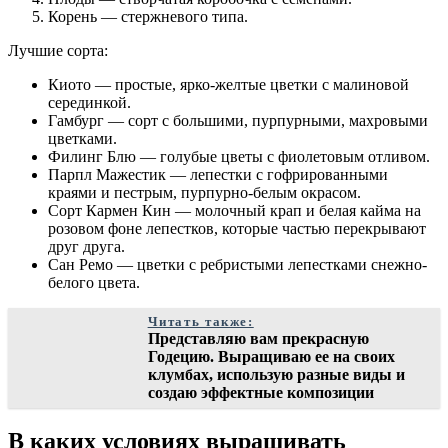
Корень — стержневого типа.
Лучшие сорта:
Киото — простые, ярко-желтые цветки с малиновой
серединкой.
Гамбург — сорт с большими, пурпурными, махровыми
цветками.
Филинг Блю — голубые цветы с фиолетовым отливом.
Парпл Мажестик — лепестки с гофрированными
краями и пестрым, пурпурно-белым окрасом.
Сорт Кармен Кин — молочный крап и белая кайма на
розовом фоне лепестков, которые частью перекрывают
друг друга.
Сан Ремо — цветки с ребристыми лепестками снежно-
белого цвета.
Читать также:
Представляю вам прекрасную
Годецию. Выращиваю ее на своих
клумбах, использую разные виды и
создаю эффектные композиции
В каких условиях выращивать