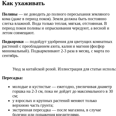
Как ухаживать
Поливы
— не доводить до полного пересыхания земляного
кома (даже в период покоя). Земля должна быть постоянно
слегка влажной. Вода только теплая, мягкая, отстоянная. В
период покоя поливы и опрыскивания чередуют, а весной и
летом совмещают.
Подкормки
— подойдут удобрения для цветущих комнатных
растений с преобладанием азота, калия и магния (фосфор
минимальный). Подкармливают 2-3 раза в месяц, с марта по
сентябрь.
Уход за китайской розой. Иллюстрация для статьи использ
Пересадка:
молодые и кустистые — ежегодно, увеличивая диаметр
горшка на 2-3 см, пока не дойдет до максимального в 30
см;
у взрослых и крупных растений меняют только
верхнюю часть грунта;
экстренная пересадка — после магазина, в случае
болезни или поражения вредителями.