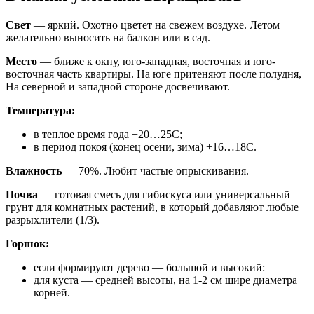
Свет
— яркий. Охотно цветет на свежем воздухе. Летом
желательно выносить на балкон или в сад.
Место
— ближе к окну, юго-западная, восточная и юго-
восточная часть квартиры. На юге притеняют после полудня,
На северной и западной стороне досвечивают.
Температура:
в теплое время года +20…25С;
в период покоя (конец осени, зима) +16…18С.
Влажность
— 70%. Любит частые опрыскивания.
Почва
— готовая смесь для гибискуса или универсальный
грунт для комнатных растений, в который добавляют любые
разрыхлители (1/3).
Горшок:
если формируют дерево — большой и высокий:
для куста — средней высоты, на 1-2 см шире диаметра
корней.