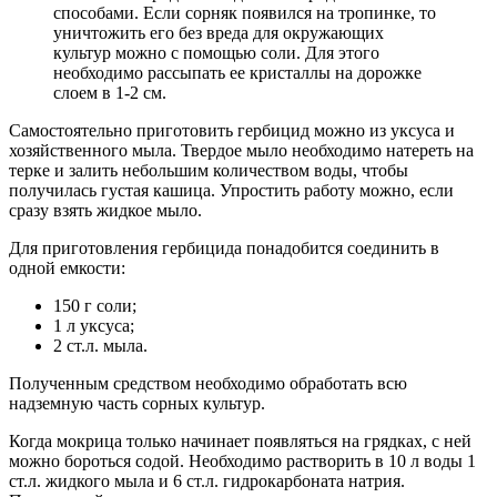
способами. Если сорняк появился на тропинке, то
уничтожить его без вреда для окружающих
культур можно с помощью соли. Для этого
необходимо рассыпать ее кристаллы на дорожке
слоем в 1-2 см.
Самостоятельно приготовить гербицид можно из уксуса и
хозяйственного мыла. Твердое мыло необходимо натереть на
терке и залить небольшим количеством воды, чтобы
получилась густая кашица. Упростить работу можно, если
сразу взять жидкое мыло.
Для приготовления гербицида понадобится соединить в
одной емкости:
150 г соли;
1 л уксуса;
2 ст.л. мыла.
Полученным средством необходимо обработать всю
надземную часть сорных культур.
Когда мокрица только начинает появляться на грядках, с ней
можно бороться содой. Необходимо растворить в 10 л воды 1
ст.л. жидкого мыла и 6 ст.л. гидрокарбоната натрия.