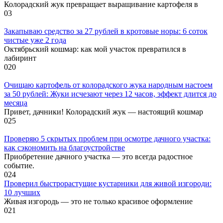
Колорадский жук превращает выращивание картофеля в
0
3
Закапываю средство за 27 рублей в кротовые норы: 6 соток
чистые уже 2 года
Октябрьский кошмар: как мой участок превратился в
лабиринт
0
20
Очищаю картофель от колорадского жука народным настоем
за 50 рублей: Жуки исчезают через 12 часов, эффект длится до
месяца
Привет, дачники! Колорадский жук — настоящий кошмар
0
25
Проверяю 5 скрытых проблем при осмотре дачного участка:
как сэкономить на благоустройстве
Приобретение дачного участка — это всегда радостное
событие.
0
24
Проверил быстрорастущие кустарники для живой изгороди:
10 лучших
Живая изгородь — это не только красивое оформление
0
21