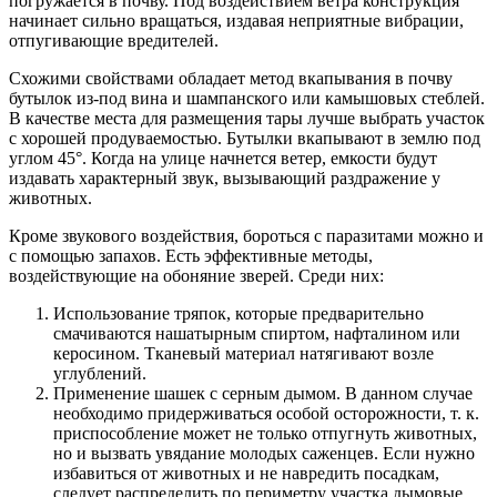
погружается в почву. Под воздействием ветра конструкция
начинает сильно вращаться, издавая неприятные вибрации,
отпугивающие вредителей.
Схожими свойствами обладает метод вкапывания в почву
бутылок из-под вина и шампанского или камышовых стеблей.
В качестве места для размещения тары лучше выбрать участок
с хорошей продуваемостью. Бутылки вкапывают в землю под
углом 45°. Когда на улице начнется ветер, емкости будут
издавать характерный звук, вызывающий раздражение у
животных.
Кроме звукового воздействия, бороться с паразитами можно и
с помощью запахов. Есть эффективные методы,
воздействующие на обоняние зверей. Среди них:
Использование тряпок, которые предварительно
смачиваются нашатырным спиртом, нафталином или
керосином. Тканевый материал натягивают возле
углублений.
Применение шашек с серным дымом. В данном случае
необходимо придерживаться особой осторожности, т. к.
приспособление может не только отпугнуть животных,
но и вызвать увядание молодых саженцев. Если нужно
избавиться от животных и не навредить посадкам,
следует распределить по периметру участка дымовые