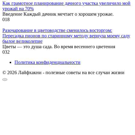
Как грамотное планирование дачного участка увеличило мой
урожай на 70%
Введение Каждый дачник мечтает о хорошем урожае.
0
18
Разочарование в цветоводстве сменилось восторгом:
Пересадка пионов по старинному методу вернула моему саду
былое великолепие
Цветы — это душа сада. Во время весеннего цветения
0
32
Политика конфиденциальности
© 2026 Лайфхакни - полезные советы на все случаи жизни