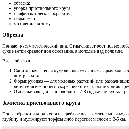
обрезка;
уборка приствольного круга;
профилактическая обработка;
подкормка;
утепление на зиму.
Обрезка
Придает кусту эстетический вид. Стимулирует рост новых побе
сухие ветки срезают под основание, а молодые над почками.
Виды обрезки:
Санитарная — если куст хорошо сохраняет форму, удаляют
внутрь куста.
Формирующая — для молодых растений или развалившихс
ветвления все побеги укорачивают на 1/3 длины либо сре
Омолаживающая — проводят на 7-8 год жизни куста. Трет
Зачистка приствольного круга
После обрезки из-под куста выгребают весь растительный мусо
глубину и мульчируют торфом либо перегноем слоем в 3-5 см.