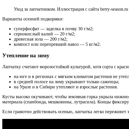
Уход за лапчатником. Иллюстрация с сайта berry-season.ru
Варианты осенней подкормки:
суперфосфат — заделка в почву 30 г/м2;
сернокислый калий — 20 г/м2;
древесная зола — 200 г/м2;
компост или перепревший навоз — 5 кг/м2.
Утепление на зиму
Лапчатку считают морозостойкой культурой, хотя сорта с кра
на юге и в регионах с мягким климатом растения не утеп
в средней полосе на зиму укрывают только саженцы;
на Урале и в Сибири утепляют и взрослые растения.
Кусты высоко окучивают, чтобы земляная горка укрыла нижнюю
материала (спанбонда, мешковины, лутрасила). Концы фиксиру
Если грамотно действовать осенью, лапчатка легко переживет з