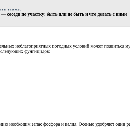
ать также:
— соседи по участку: быть или не быть и что делать с ними
ительных неблагоприятных погодных условий может появиться му
з следующих фунгицидов:
ию необходим запас фосфора и калия. Осенью удобряют один раз