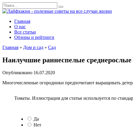
Перейти
Search
к
for:
содержанию
Главная
О нас
Все статьи
Обзоры и рейтинги
Главная
»
Дом и сад
»
Сад
Наилучшие раннеспелые среднерослые 
Опубликовано
16.07.2020
Многочисленные огородники предпочитают выращивать детер
Томаты. Иллюстрация для статьи используется по стандар
Да
Нет