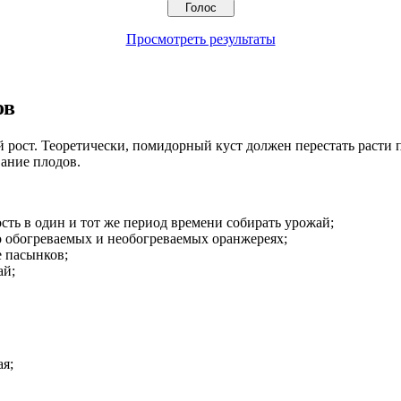
Просмотреть результаты
ов
ст. Теоретически, помидорный куст должен перестать расти пос
вание плодов.
сть в один и тот же период времени собирать урожай;
 обогреваемых и необогреваемых оранжереях;
е пасынков;
ай;
я;