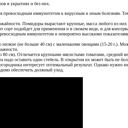
ов в укрытиях и без них.
ся превосходным иммунитетом к вирусным и иным болезням. Том
ожайности. Помидоры вырастают крупные, масса любого из них 
т сорт подойдет для применения и в свежем виде, и для консерв
ревосходным иммунитетом и невероятно высокими показателями
о низкие (не больше 40 см) с маленькими овощами (15-20 г.). М
лажности.
 80 см). Отличается крупными мясистыми томатами, средний вес
а надо оставить один стебель. В открытом их может быть не бо
ородника интересует оптимальный результат. Однако нужно име
одимо обеспечить должный уход.