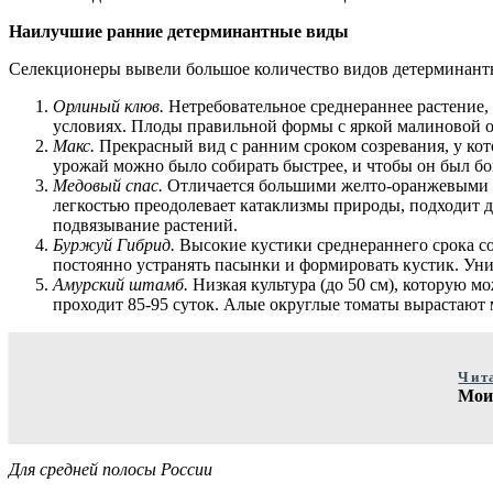
Наилучшие
ранние детерминантные виды
Селекционеры вывели большое количество видов детерминант
Орлиный клюв.
Нетребовательное среднераннее растение,
условиях. Плоды правильной формы с яркой малиновой 
Макс.
Прекрасный вид с ранним сроком созревания, у ко
урожай можно было собирать быстрее, и чтобы он был бо
Медовый спас.
Отличается большими желто-оранжевыми о
легкостью преодолевает катаклизмы природы, подходит д
подвязывание растений.
Буржуй Гибрид.
Высокие кустики среднераннего срока с
постоянно устранять пасынки и формировать кустик. Уни
Амурский штамб.
Низкая культура (до 50 см), которую 
проходит 85-95 суток. Алые округлые томаты вырастают 
Чит
Мои
Для средней полосы России