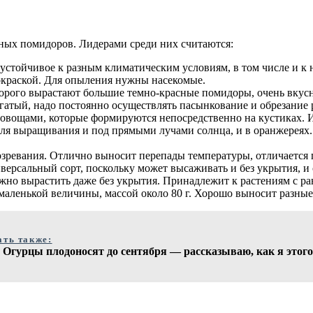
ных помидоров. Лидерами среди них считаются:
 устойчивое к разным климатическим условиям, в том числе и 
окраской. Для опыления нужны насекомые.
торого вырастают большие темно-красные помидоры, очень вкус
гатый, надо постоянно осуществлять пасынкование и обрезание 
вощами, которые формируются непосредственно на кустиках. Из
ля выращивания и под прямыми лучами солнца, и в оранжереях.
озревания. Отлично выносит перепады температуры, отличается
версальный сорт, поскольку может высаживать и без укрытия, и 
можно вырастить даже без укрытия. Принадлежит к растениям с р
маленькой величины, массой около 80 г. Хорошо выносит разные
ать также:
 Огурцы плодоносят до сентября — рассказываю, как я этог