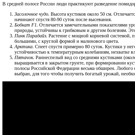
В средней полосе России люди практикуют разведение помидор
Засолочное чудо.
Высота кустиков около 50 см. Отличает
начинают спустя 80-90 суток после высевания.
Бобкат F1.
Отличается замечательными показателями ур
природы, устойчивы к грибковым и другим болезням. Это
Пинк Парадайз.
Растение с мощной корневой системой, п
большими, с круглой формой и малинового цвета.
Арктика.
Спеет спустя примерно 80 суток. Кустики у нег
устойчивостью к температурным колебаниям, нехватке в
Пятачок.
Раннеспелый вид со средними кустиками (около
выращивается в закрытом грунте, при формировании куст
полосы Российской Федерации весьма обширен. Любого ог
выбран, для того чтобы получить богатый урожай, необх