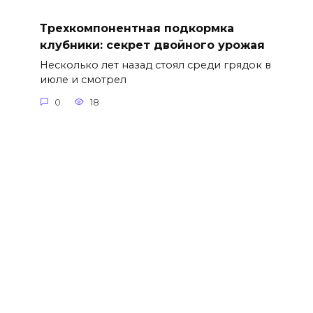
Трехкомпонентная подкормка
клубники: секрет двойного урожая
Несколько лет назад стоял среди грядок в
июле и смотрел
0
18
© 2026 Лайфхакни - полезные советы на все случаи
жизни