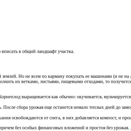
о вписать в общий ландшафт участка.
емлей. Но не всем по карману покупать ее машинами (и не на л
полнить их ветками, листьями, пищевыми отходами, то получится
Корнеплод выращивается как обычно: окучивается, мульчируетс
. После сбора урожая еще останется немало теплых дней до замо
ания освобождаются от снега, в них добавляется компост, и про
причем без особых финансовых вложений и простоя без урожая. 