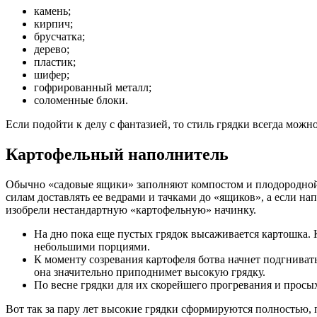
камень;
кирпич;
брусчатка;
дерево;
пластик;
шифер;
гофрированный металл;
соломенные блоки.
Если подойти к делу с фантазией, то стиль грядки всегда можн
Картофельный наполнитель
Обычно «садовые ящики» заполняют компостом и плодородной з
силам доставлять ее ведрами и тачками до «ящиков», а если на
изобрели нестандартную «картофельную» начинку.
На дно пока еще пустых грядок высаживается картошка. 
небольшими порциями.
К моменту созревания картофеля ботва начнет подгнивать
она значительно приподнимет высокую грядку.
По весне грядки для их скорейшего прогревания и просых
Вот так за пару лет высокие грядки сформируются полностью, 