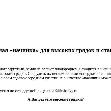
ная «начинка» для высоких грядок и ст
логабаритный, земля не блещет плодородием, находится в низине
 высокие грядки. Соорудить их несложно, если есть руки и навы
любом садово-огородном участке. А в качестве «начинки» может
ется по стандартной лицензии ©life-hacky.ru
А Вы делаете высокие грядки?