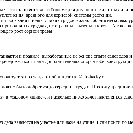
ы часто становятся «пастбищем» для домашних животных или н
 уплотнения, вредного для корневой системы растений.
 и просыхания почвы с таких грядок можно собрать несколько ур
приподнятых грядках, не страшны грызуны и кроты. А так как 
яющего рост сорной травы.
тандарты и правила, выработанные на основе опыта садоводов и
 ребер жесткости или дополнительных опор, чтобы конструкция 
пользуется по стандартной лицензии ©life-hacky.ru
 можно было добраться до середины грядки. Поэтому традиционн
я» в «садовом ящике», и насколько низко хочет наклоняться сад
з дела валяются на участке или даже на улице. Если пойти по м