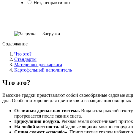
Нет, непрактично
Загрузка ...
Содержание
Что это?
Стандарты
Материалы для каркаса
Картофельный наполнитель
Что это?
Высокие грядки представляют собой своеобразные садовые ящи
дна. Особенно хороши для цветников и взращивания овощных 
Отличная дренажная система.
Вода из-за рыхлой текст
прогревается после таяния снега.
Циркуляция воздуха.
Рыхлая земля обеспечивает приток
На любой местности.
«Садовые ящики» можно соорудить г
Спина скажет «спасибо».
Приподнятые грядки избавят о