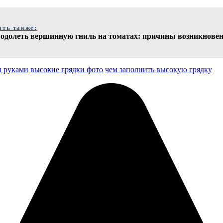
ать также:
 одолеть вершинную гниль на томатах: причины возникнове
и руками
высокие грядки фото
чем заполнить высокую грядку