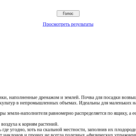
Просмотреть результаты
ки, наполненные дренажом и землей. Почва для посадки возвыша
культур в непромышленных объемах. Идеальны для маленьких на
уры земли-наполнителя равномерно распределяется по ящику, а е
 воздуха к корням растений.
де угодно, хоть на скальной местности, заполнив их плодород
т наклонов и прочих не всегда полезных «физических упражнен