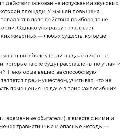
ип действия основан на испускании звуковых
екоторой площади. У мышей повышена
 попадают в поле действия прибора, то не
итории. Однако ультразвук оказывает
лких животных — любых существ, которые
ыпают по объекту (если на даче никто не
, которые также будут расставлены по углам и
й. Некоторые вещества способствуют
вляется преимуществом, учитывая, что не
вать помещения на даче в поисках погибших
ли временные обитатели), а вместе с ними и
менее травматичные и опасные методы —