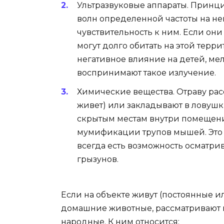
Ультразвуковые аппараты. Принц
волн определенной частоты на н
чувствительность к ним. Если они
могут долго обитать на этой терр
негативное влияние на детей, ме
воспринимают такое излучение.
Химические вещества. Отраву расс
живет) или закладывают в ловушки
скрытым местам внутри помещени
мумификации трупов мышей. Это я
всегда есть возможность осматри
грызунов.
Если на объекте живут (постоянные и
домашние животные, рассматривают 
народные. К ним относится: