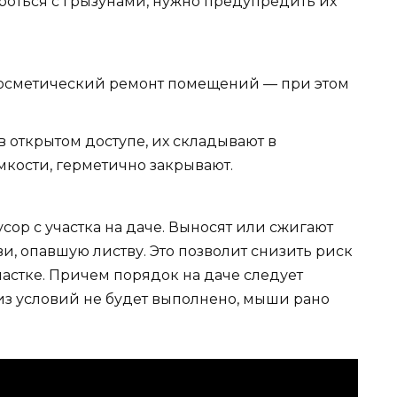
оться с грызунами, нужно предупредить их
осметический ремонт помещений — при этом
в открытом доступе, их складывают в
кости, герметично закрывают.
сор с участка на даче. Выносят или сжигают
и, опавшую листву. Это позволит снизить риск
астке. Причем порядок на даче следует
из условий не будет выполнено, мыши рано