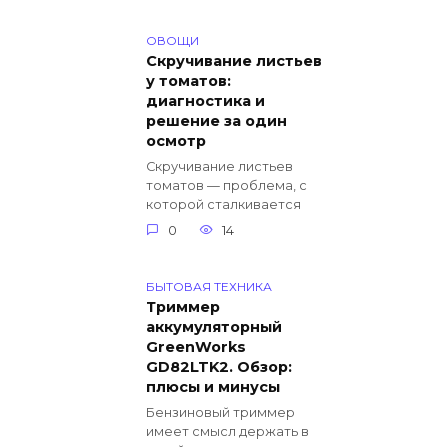
ОВОЩИ
Скручивание листьев
у томатов:
диагностика и
решение за один
осмотр
Скручивание листьев
томатов — проблема, с
которой сталкивается
0
14
БЫТОВАЯ ТЕХНИКА
Триммер
аккумуляторный
GreenWorks
GD82LTK2. Обзор:
плюсы и минусы
Бензиновый триммер
имеет смысл держать в