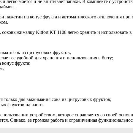
 легко моется и не впитывает запахи. В комплекте с устройств
лаймов.
 нажатии на конус фрукта и автоматического отключения при е
ком.
соковыжималку Kitfort KT-1108 легко хранить и использовать в 
имать сок из цитрусовых фруктов;
лает ее удобной для хранения и использования в быту;
 конус фрукта;
м;
 только для выжимания сока из цитрусовых фруктов;
ых фруктов на части.
использовании устройством, которое справляется со своей осно
оется. Однако, ее громкая работа и ограниченная функционально