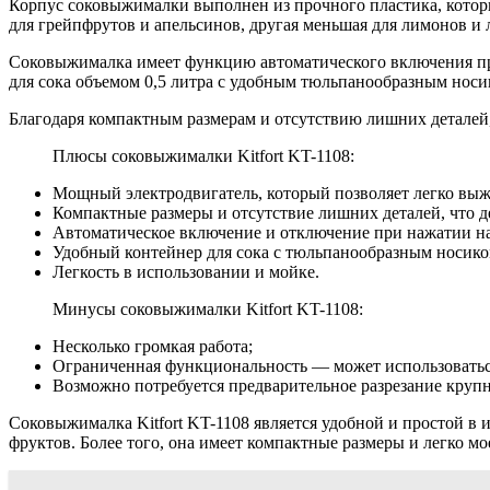
Корпус соковыжималки выполнен из прочного пластика, который
для грейпфрутов и апельсинов, другая меньшая для лимонов и 
Соковыжималка имеет функцию автоматического включения при
для сока объемом 0,5 литра с удобным тюльпанообразным носи
Благодаря компактным размерам и отсутствию лишних деталей, 
Плюсы соковыжималки Kitfort KT-1108:
Мощный электродвигатель, который позволяет легко выж
Компактные размеры и отсутствие лишних деталей, что де
Автоматическое включение и отключение при нажатии на
Удобный контейнер для сока с тюльпанообразным носико
Легкость в использовании и мойке.
Минусы соковыжималки Kitfort KT-1108:
Несколько громкая работа;
Ограниченная функциональность — может использоваться
Возможно потребуется предварительное разрезание крупн
Соковыжималка Kitfort KT-1108 является удобной и простой в 
фруктов. Более того, она имеет компактные размеры и легко м