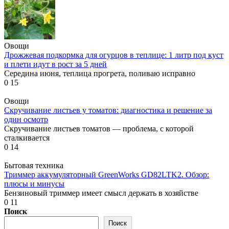
Овощи
Дрожжевая подкормка для огурцов в теплице: 1 литр под куст
и плети идут в рост за 5 дней
Середина июня, теплица прогрета, поливаю исправно
0
15
Овощи
Скручивание листьев у томатов: диагностика и решение за
один осмотр
Скручивание листьев томатов — проблема, с которой
сталкивается
0
14
Бытовая техника
Триммер аккумуляторный GreenWorks GD82LTK2. Обзор:
плюсы и минусы
Бензиновый триммер имеет смысл держать в хозяйстве
0
11
Поиск
Поиск