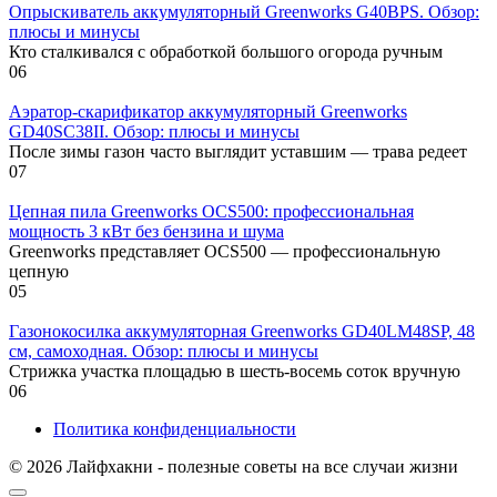
Опрыскиватель аккумуляторный Greenworks G40BPS. Обзор:
плюсы и минусы
Кто сталкивался с обработкой большого огорода ручным
0
6
Аэратор-скарификатор аккумуляторный Greenworks
GD40SC38II. Обзор: плюсы и минусы
После зимы газон часто выглядит уставшим — трава редеет
0
7
Цепная пила Greenworks OCS500: профессиональная
мощность 3 кВт без бензина и шума
Greenworks представляет OCS500 — профессиональную
цепную
0
5
Газонокосилка аккумуляторная Greenworks GD40LM48SP, 48
см, самоходная. Обзор: плюсы и минусы
Стрижка участка площадью в шесть-восемь соток вручную
0
6
Политика конфиденциальности
© 2026 Лайфхакни - полезные советы на все случаи жизни