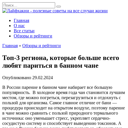
Перейти
Search
к
for:
содержанию
Главная
О нас
Все статьи
Обзоры и рейтинги
Главная
»
Обзоры и рейтинги
Топ-3 региона, которые больше всего
любят париться в банном чане
Опубликовано
29.02.2024
В России парение в банном чане набирает все большую
популярность. В холодное время года чан становится лучшим
местом, где можно погреться, перезагрузиться и отдохнуть с
пользой для организма. Самое главное отличие от бани —
процедура происходит на открытом воздухе, поэтому парение
в чане можно сравнить с пользой природного термального
источника: оно уменьшает стресс, укрепляет сердечно-
сосудистую систему и способствует выведению токсинов. А