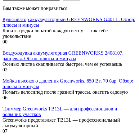
Вам также может понравиться
Культиватор аккумуляторный GREENWORKS G40TL. Обзор:
плюсы и минусы
Копать грядки лопатой каждую весну — так себе
удовольствие
0
0
Воздуходувка аккумуляторная GREENWORKS 2408107,
ранцевая. Обзор: плюсы и минусы
Осенью листва скапливается быстрее, чем её успеваешь
0
2
Мойка высокого давления Greenworks, 650 Вт, 70 бар. Обзор:
плюсы и минусы
Помыть велосипед после грязной трассы, окатить садовую
0
6
Триммер Greenworks TB13L — для профессионалов и
больших участков
Greenworks представляет TB13L — профессиональный
аккумуляторный
0
7