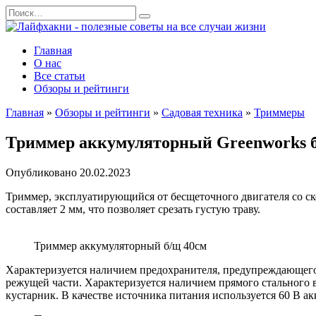
Перейти
Search
к
for:
содержанию
Главная
О нас
Все статьи
Обзоры и рейтинги
Главная
»
Обзоры и рейтинги
»
Садовая техника
»
Триммеры
Триммер аккумуляторный Greenworks б
Опубликовано
20.02.2023
Триммер, эксплуатирующийся от бесщеточного двигателя со ско
составляет 2 мм, что позволяет срезать густую траву.
Триммер аккумуляторный б/щ 40см
Характеризуется наличием предохранителя, предупреждающего
режущей части. Характеризуется наличием прямого стального 
кустарник. В качестве источника питания используется 60 В а