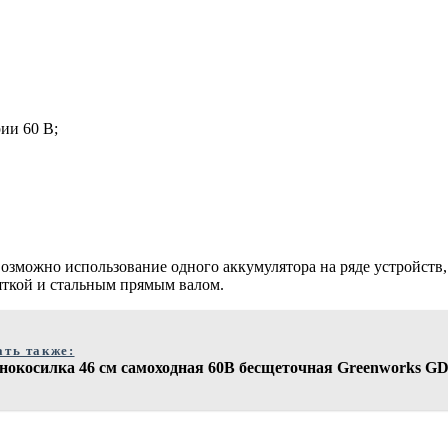
ии 60 В;
зможно использование одного аккумулятора на ряде устройств,
яткой и стальным прямым валом.
ать также:
онокосилка 46 см самоходная 60В бесщеточная Greenworks 