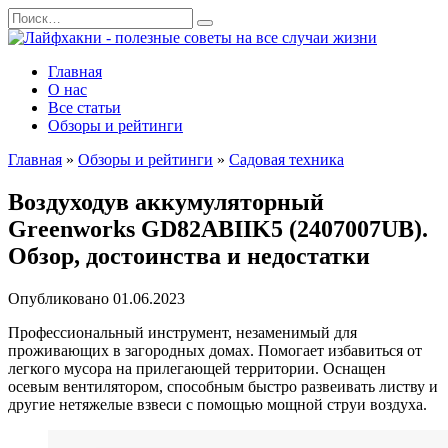
Перейти
Search
к
for:
содержанию
Главная
О нас
Все статьи
Обзоры и рейтинги
Главная
»
Обзоры и рейтинги
»
Садовая техника
Воздуходув аккумуляторный
Greenworks GD82ABIIK5 (2407007UB).
Обзор, достоинства и недостатки
Опубликовано
01.06.2023
Профессиональный инструмент, незаменимый для
проживающих в загородных домах. Помогает избавиться от
легкого мусора на прилегающей территории. Оснащен
осевым вентилятором, способным быстро развеивать листву и
другие нетяжелые взвеси с помощью мощной струи воздуха.