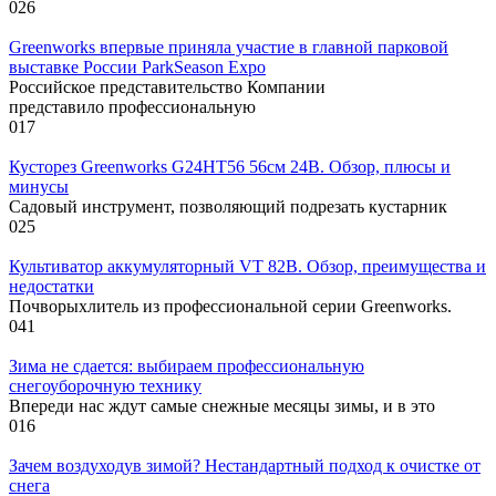
0
26
Greenworks впервые приняла участие в главной парковой
выставке России ParkSeason Expo
Российское представительство Компании
представило профессиональную
0
17
Кусторез Greenworks G24HT56 56см 24В. Обзор, плюсы и
минусы
Садовый инструмент, позволяющий подрезать кустарник
0
25
Культиватор аккумуляторный VT 82В. Обзор, преимущества и
недостатки
Почворыхлитель из профессиональной серии Greenworks.
0
41
Зима не сдается: выбираем профессиональную
снегоуборочную технику
Впереди нас ждут самые снежные месяцы зимы, и в это
0
16
Зачем воздуходув зимой? Нестандартный подход к очистке от
снега