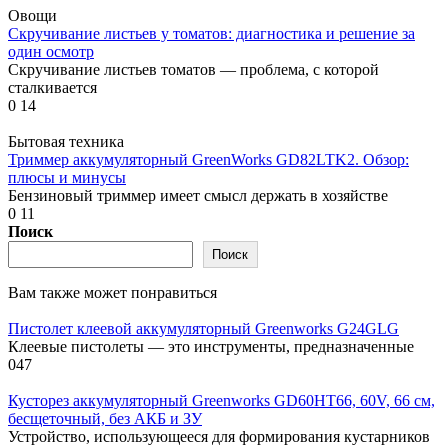
Овощи
Скручивание листьев у томатов: диагностика и решение за
один осмотр
Скручивание листьев томатов — проблема, с которой
сталкивается
0
14
Бытовая техника
Триммер аккумуляторный GreenWorks GD82LTK2. Обзор:
плюсы и минусы
Бензиновый триммер имеет смысл держать в хозяйстве
0
11
Поиск
Поиск
Вам также может понравиться
Пистолет клеевой аккумуляторный Greenworks G24GLG
Клеевые пистолеты — это инструменты, предназначенные
0
47
Кусторез аккумуляторный Greenworks GD60HT66, 60V, 66 см,
бесщеточный, без АКБ и ЗУ
Устройство, использующееся для формирования кустарников