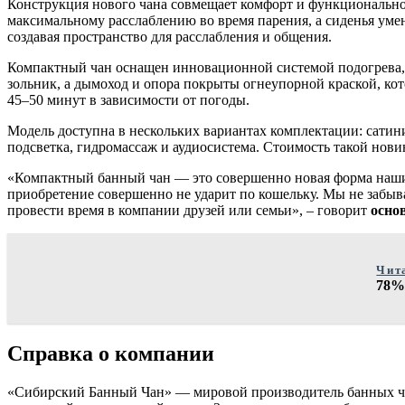
Конструкция нового чана совмещает комфорт и функциональнос
максимальному расслаблению во время парения, а сиденья уме
создавая пространство для расслабления и общения.
Компактный чан оснащен инновационной системой подогрева, 
зольник, а дымоход и опора покрыты огнеупорной краской, кот
45–50 минут в зависимости от погоды.
Модель доступна в нескольких вариантах комплектации: сатин
подсветка, гидромассаж и аудиосистема. Стоимость такой новин
«Компактный банный чан — это совершенно новая форма наших 
приобретение совершенно не ударит по кошельку. Мы не забывае
провести время в компании друзей или семьи», – говорит
осно
Чит
78%
Cправка о компании
«Сибирский Банный Чан» — мировой производитель банных ча