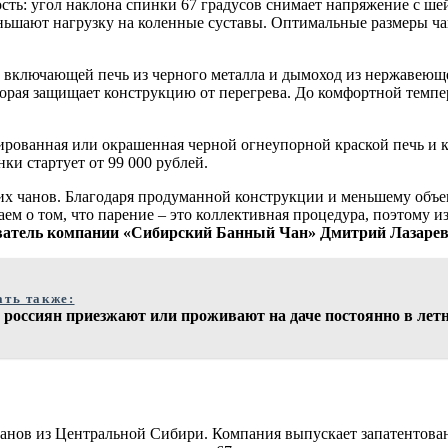
ть: угол наклона спинки 67 градусов снимает напряжение с ше
ньшают нагрузку на коленные суставы. Оптимальные размеры ча
включающей печь из черного металла и дымоход из нержавеюще
орая защищает конструкцию от перегрева. До комфортной темпер
ированная или окрашенная черной огнеупорной краской печь и к
ки стартует от 99 000 рублей.
чанов. Благодаря продуманной конструкции и меньшему объему,
м о том, что парение – это коллективная процедура, поэтому из
ватель компании «Сибирский Банный Чан» Дмитрий Лазарев
ать также:
 россиян приезжают или проживают на даче постоянно в лет
нов из Центральной Сибири. Компания выпускает запатентован