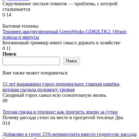
Скручивание листьев томатов — проблема, с которой
сталкивается
0
14
Бытовая техника
Триммер аккумуляторный GreenWorks GD82LTK2. Обзор:
плюсы и минусы
Бензиновый триммер имеет смысл держать в хозяйстве
0
11
Поиск
Поиск
Вам также может понравиться
15 лет выращивал горох неправильно: главная ошибка,
которая съедала половину урожая
Сахарный горох сажал всю сознательную жизнь.
0
9
Теплая грядка в теплице: как прогреть землю за сутки
Почему рассада стоит на месте в прогретой теплице Два
0
14
Добавляю в грунт 25% вермикулита вместо гидрогеля: рассада