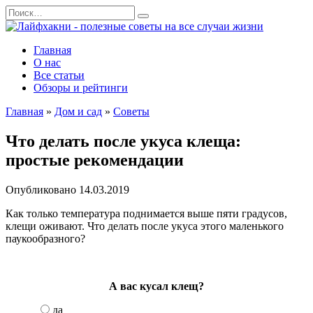
Перейти
Search
к
for:
содержанию
Главная
О нас
Все статьи
Обзоры и рейтинги
Главная
»
Дом и сад
»
Советы
Что делать после укуса клеща:
простые рекомендации
Опубликовано
14.03.2019
Как только температура поднимается выше пяти градусов,
клещи оживают. Что делать после укуса этого маленького
паукообразного?
А вас кусал клещ?
да