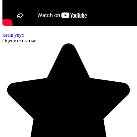
клещ
укус
Оцените статью