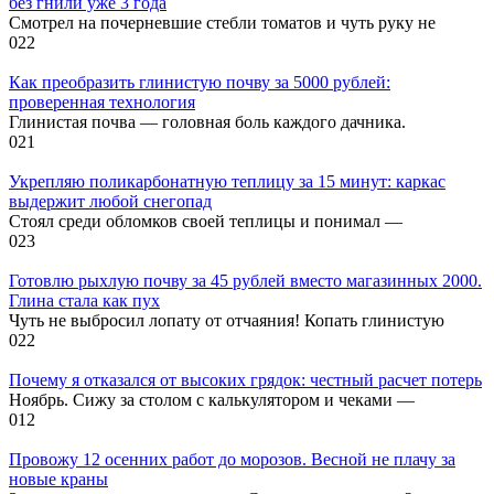
без гнили уже 3 года
Смотрел на почерневшие стебли томатов и чуть руку не
0
22
Как преобразить глинистую почву за 5000 рублей:
проверенная технология
Глинистая почва — головная боль каждого дачника.
0
21
Укрепляю поликарбонатную теплицу за 15 минут: каркас
выдержит любой снегопад
Стоял среди обломков своей теплицы и понимал —
0
23
Готовлю рыхлую почву за 45 рублей вместо магазинных 2000.
Глина стала как пух
Чуть не выбросил лопату от отчаяния! Копать глинистую
0
22
Почему я отказался от высоких грядок: честный расчет потерь
Ноябрь. Сижу за столом с калькулятором и чеками —
0
12
Провожу 12 осенних работ до морозов. Весной не плачу за
новые краны