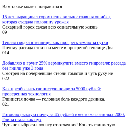
Вам также может понравиться
15 лет выращивал горох неправильно: главная ошибка,
которая съедала половину урожая
Сахарный горох сажал всю сознательную жизнь.
0
9
Теплая грядка в теплице: как прогреть землю за сутки
Почему рассада стоит на месте в прогретой теплице Два
0
14
Добавляю в грунт 25% вермикулита вместо гидрогеля: рассада
без гнили уже 3 года
Смотрел на почерневшие стебли томатов и чуть руку не
0
22
Как преобразить глинистую почву за 5000 рублей:
проверенная технология
Глинистая почва — головная боль каждого дачника.
0
21
Готовлю рыхлую почву за 45 рублей вместо магазинных 2000.
Глина стала как пух
Чуть не выбросил лопату от отчаяния! Копать глинистую