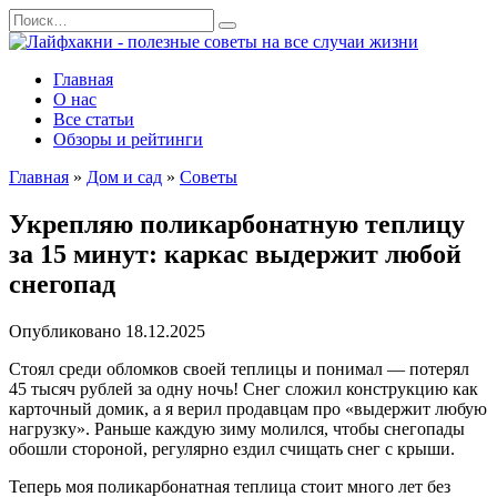
Перейти
Search
к
for:
содержанию
Главная
О нас
Все статьи
Обзоры и рейтинги
Главная
»
Дом и сад
»
Советы
Укрепляю поликарбонатную теплицу
за 15 минут: каркас выдержит любой
снегопад
Опубликовано
18.12.2025
Стоял среди обломков своей теплицы и понимал — потерял
45 тысяч рублей за одну ночь! Снег сложил конструкцию как
карточный домик, а я верил продавцам про «выдержит любую
нагрузку». Раньше каждую зиму молился, чтобы снегопады
обошли стороной, регулярно ездил счищать снег с крыши.
Теперь моя поликарбонатная теплица стоит много лет без