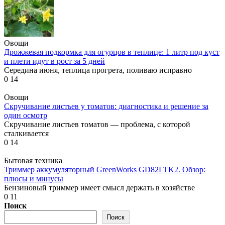
Овощи
Дрожжевая подкормка для огурцов в теплице: 1 литр под куст
и плети идут в рост за 5 дней
Середина июня, теплица прогрета, поливаю исправно
0
14
Овощи
Скручивание листьев у томатов: диагностика и решение за
один осмотр
Скручивание листьев томатов — проблема, с которой
сталкивается
0
14
Бытовая техника
Триммер аккумуляторный GreenWorks GD82LTK2. Обзор:
плюсы и минусы
Бензиновый триммер имеет смысл держать в хозяйстве
0
11
Поиск
Поиск