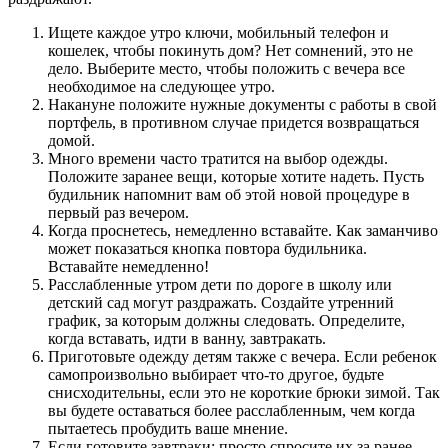
Ищете каждое утро ключи, мобильный телефон и
кошелек, чтобы покинуть дом? Нет сомнений, это не
дело. Выберите место, чтобы положить с вечера все
необходимое на следующее утро.
Накануне положите нужные документы с работы в свой
портфель, в противном случае придется возвращаться
домой.
Много времени часто тратится на выбор одежды.
Положите заранее вещи, которые хотите надеть. Пусть
будильник напомнит вам об этой новой процедуре в
первый раз вечером.
Когда проснетесь, немедленно вставайте. Как заманчиво
может показаться кнопка повтора будильника.
Вставайте немедленно!
Расслабленные утром дети по дороге в школу или
детский сад могут раздражать. Создайте утренний
график, за которым должны следовать. Определите,
когда вставать, идти в ванну, завтракать.
Приготовьте одежду детям также с вечера. Если ребенок
самопроизвольно выбирает что-то другое, будьте
снисходительны, если это не короткие брюки зимой. Так
вы будете оставаться более расслабленным, чем когда
пытаетесь пробудить ваше мнение.
Если готовите завтраки: просто спросите их за ранее