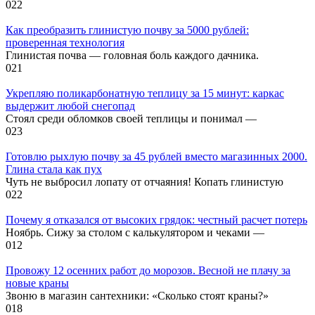
0
22
Как преобразить глинистую почву за 5000 рублей:
проверенная технология
Глинистая почва — головная боль каждого дачника.
0
21
Укрепляю поликарбонатную теплицу за 15 минут: каркас
выдержит любой снегопад
Стоял среди обломков своей теплицы и понимал —
0
23
Готовлю рыхлую почву за 45 рублей вместо магазинных 2000.
Глина стала как пух
Чуть не выбросил лопату от отчаяния! Копать глинистую
0
22
Почему я отказался от высоких грядок: честный расчет потерь
Ноябрь. Сижу за столом с калькулятором и чеками —
0
12
Провожу 12 осенних работ до морозов. Весной не плачу за
новые краны
Звоню в магазин сантехники: «Сколько стоят краны?»
0
18