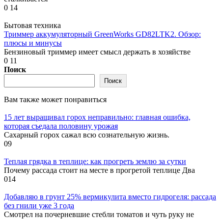
0
14
Бытовая техника
Триммер аккумуляторный GreenWorks GD82LTK2. Обзор:
плюсы и минусы
Бензиновый триммер имеет смысл держать в хозяйстве
0
11
Поиск
Поиск
Вам также может понравиться
15 лет выращивал горох неправильно: главная ошибка,
которая съедала половину урожая
Сахарный горох сажал всю сознательную жизнь.
0
9
Теплая грядка в теплице: как прогреть землю за сутки
Почему рассада стоит на месте в прогретой теплице Два
0
14
Добавляю в грунт 25% вермикулита вместо гидрогеля: рассада
без гнили уже 3 года
Смотрел на почерневшие стебли томатов и чуть руку не