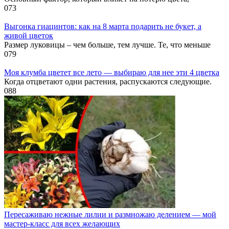
0
73
Выгонка гиацинтов: как на 8 марта подарить не букет, а
живой цветок
Размер луковицы – чем больше, тем лучше. Те, что меньше
0
79
Моя клумба цветет все лето — выбираю для нее эти 4 цветка
Когда отцветают одни растения, распускаются следующие.
0
88
Пересаживаю нежные лилии и размножаю делением — мой
мастер-класс для всех желающих