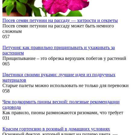
Посев семян петунии на рассаду — хитрости и секреты
Посев семян петунии на рассаду может быть немного
сложным
0
57
Петуния: как правильно прищипывать и ухаживать за
растением
Прищипывание – это обрезка верхушек побегов у растений
0
65
Цветники своими руками: лучшие идеи из подручных
материалов
Старые палеты можно использовать не только для перевозки
0
58
Чем подкормить пионы весной: полезные рекомендации
садовода
Как правило, пионы размножаются ризомами, что требует
0
31
Красим гортензию в розовый в домашних условиях
Основный фактор, который влияет на потерю цвета, —