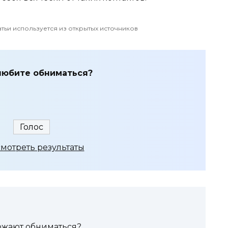
атьи используется из открытых источников
любите обниматься?
мотреть результаты
ожают обниматься?