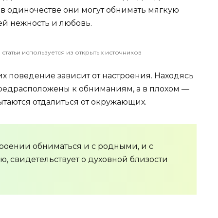
в одиночестве они могут обнимать мягкую
ей нежность и любовь.
 статьи используется из открытых источников
х поведение зависит от настроения. Находясь
редрасположены к обниманиям, а в плохом —
пытаются отдалиться от окружающих.
роении обниматься и с родными, и с
ию, свидетельствует о духовной близости