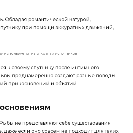
ь. Обладая романтической натурой,
спутнику при помощи аккуратных движений,
ьи используется из открытых источников
ся к своему спутнику после интимного
Львы преднамеренно создают разные поводы
ий прикосновений и объятий.
косновениям
 Рыбы не представляют себе существования.
, даже если оно совсем не подходит для таких