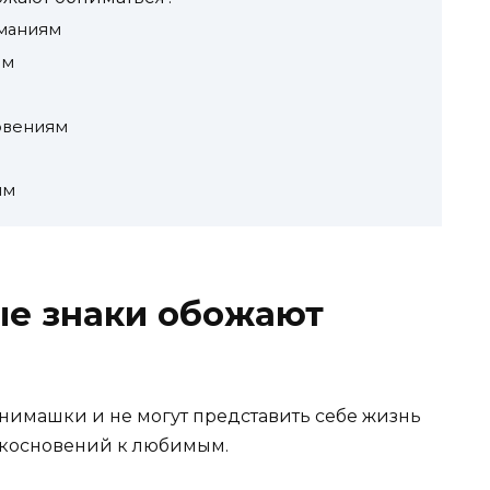
маниям
ям
овениям
ям
ые знаки обожают
бнимашки и не могут представить себе жизнь
рикосновений к любимым.