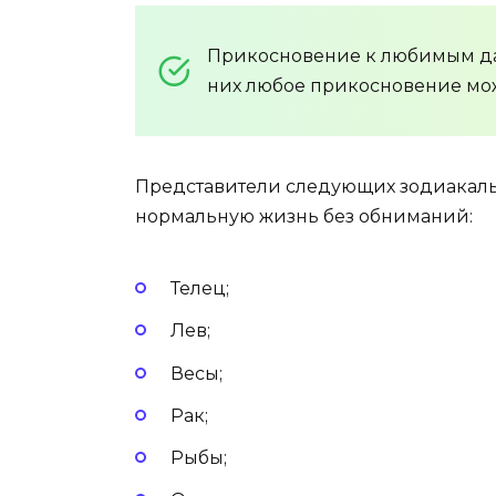
Прикосновение к любимым да
них любое прикосновение мо
Представители следующих зодиакальн
нормальную жизнь без обниманий:
Телец;
Лев;
Весы;
Рак;
Рыбы;