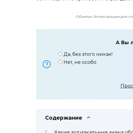
Объятья. Иллюстрация для ст
А Вы 
Да, без этого никак!
Нет, не особо
Прос
Содержание
Какие зодиакальные знаки об