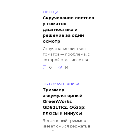
ОВОЩИ
Скручивание листьев
у томатов:
диагностика и
решение за один
осмотр
Скручивание листьев
томатов — проблема, с
которой сталкивается
0
14
БЫТОВАЯ ТЕХНИКА
Триммер
аккумуляторный
GreenWorks
GD82LTK2. Обзор:
плюсы и минусы
Бензиновый триммер
имеет смысл держать в