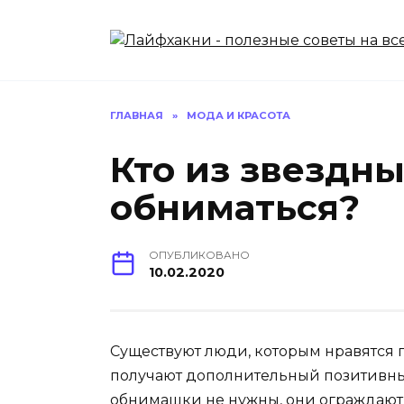
Перейти
к
содержанию
ГЛАВНАЯ
»
МОДА И КРАСОТА
Кто из звездн
обниматься?
ОПУБЛИКОВАНО
10.02.2020
Существуют люди, которым нравятся 
получают дополнительный позитивный
обнимашки не нужны, они ограждают с