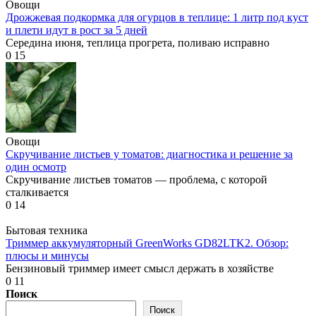
Овощи
Дрожжевая подкормка для огурцов в теплице: 1 литр под куст
и плети идут в рост за 5 дней
Середина июня, теплица прогрета, поливаю исправно
0
15
Овощи
Скручивание листьев у томатов: диагностика и решение за
один осмотр
Скручивание листьев томатов — проблема, с которой
сталкивается
0
14
Бытовая техника
Триммер аккумуляторный GreenWorks GD82LTK2. Обзор:
плюсы и минусы
Бензиновый триммер имеет смысл держать в хозяйстве
0
11
Поиск
Поиск