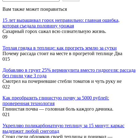
Вам также может понравиться
15 лет выращивал горох неправильно: главная ошибка,
которая съедала половину урожая
Сахарный горох сажал всю сознательную жизнь.
0
9
Теплая грядка в теплице: как прогреть землю за сутки
Почему рассада стоит на месте в прогретой теплице Два
0
15
Добавляю в грунт 25% вермикулита вместо гидрогеля: рассада
без гнили уже 3 года
Смотрел на почерневшие стебли томатов и чуть руку не
0
22
Как преобразить глинистую почву за 5000 рублей:
проверенная технология
Глинистая почва — головная боль каждого дачника.
0
21
Укрепляю поликарбонатную теплицу за 15 минут: каркас
выдержит любой снегопад
Стоял среди обломков своей теплицы и понимал —