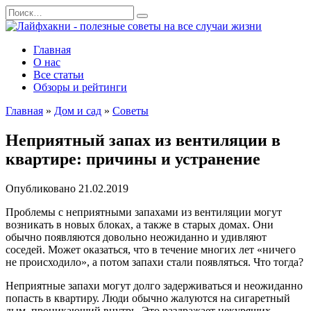
Перейти
Search
к
for:
содержанию
Главная
О нас
Все статьи
Обзоры и рейтинги
Главная
»
Дом и сад
»
Советы
Неприятный запах из вентиляции в
квартире: причины и устранение
Опубликовано
21.02.2019
Проблемы с неприятными запахами из вентиляции могут
возникать в новых блоках, а также в старых домах. Они
обычно появляются довольно неожиданно и удивляют
соседей. Может оказаться, что в течение многих лет «ничего
не происходило», а потом запахи стали появляться. Что тогда?
Неприятные запахи могут долго задерживаться и неожиданно
попасть в квартиру. Люди обычно жалуются на сигаретный
дым, проникающий внутрь. Это раздражает некурящих