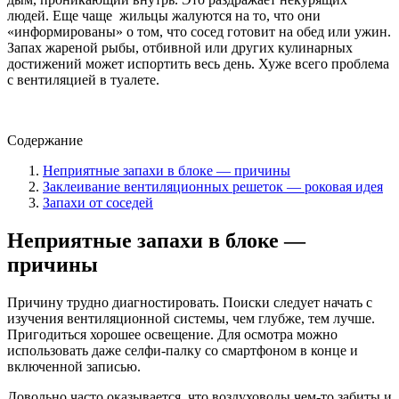
людей. Еще чаще жильцы жалуются на то, что они
«информированы» о том, что сосед готовит на обед или ужин.
Запах жареной рыбы, отбивной или других кулинарных
достижений может испортить весь день. Хуже всего проблема
с вентиляцией в туалете.
Содержание
Неприятные запахи в блоке — причины
Заклеивание вентиляционных решеток — роковая идея
Запахи от соседей
Неприятные запахи в блоке —
причины
Причину трудно диагностировать. Поиски следует начать с
изучения вентиляционной системы, чем глубже, тем лучше.
Пригодиться хорошее освещение. Для осмотра можно
использовать даже селфи-палку со смартфоном в конце и
включенной записью.
Довольно часто оказывается, что воздуховоды чем-то забиты и