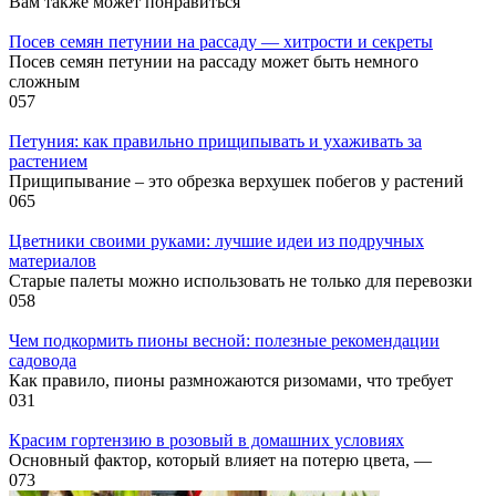
Вам также может понравиться
Посев семян петунии на рассаду — хитрости и секреты
Посев семян петунии на рассаду может быть немного
сложным
0
57
Петуния: как правильно прищипывать и ухаживать за
растением
Прищипывание – это обрезка верхушек побегов у растений
0
65
Цветники своими руками: лучшие идеи из подручных
материалов
Старые палеты можно использовать не только для перевозки
0
58
Чем подкормить пионы весной: полезные рекомендации
садовода
Как правило, пионы размножаются ризомами, что требует
0
31
Красим гортензию в розовый в домашних условиях
Основный фактор, который влияет на потерю цвета, —
0
73