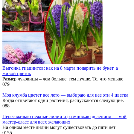
Выгонка гиацинтов: как на 8 марта подарить не букет, а
живой цветок
Размер луковицы – чем больше, тем лучше. Те, что меньше
0
79
Моя клумба цветет все лето — выбираю для нее эти 4 цветка
Когда отцветают одни растения, распускаются следующие.
0
88
Пересаживаю нежные лилии и размножаю делением — мой
мастер-класс для всех желающих
На одном месте лилии могут существовать до пяти лет
0
155