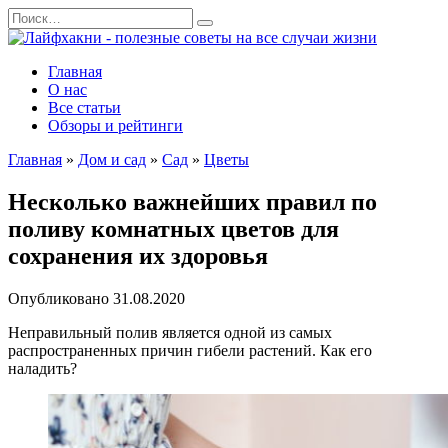
Перейти
Search
к
for:
содержанию
Главная
О нас
Все статьи
Обзоры и рейтинги
Главная
»
Дом и сад
»
Сад
»
Цветы
Несколько важнейших правил по
поливу комнатных цветов для
сохранения их здоровья
Опубликовано
31.08.2020
Неправильный полив является одной из самых
распространенных причин гибели растений. Как его
наладить?