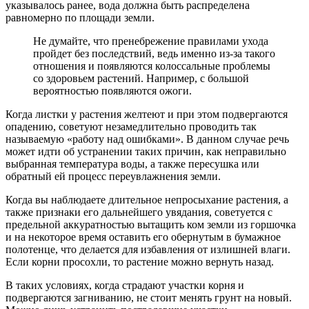
указывалось ранее, вода должна быть распределена
равномерно по площади земли.
Не думайте, что пренебрежение правилами ухода
пройдет без последствий, ведь именно из-за такого
отношения и появляются колоссальные проблемы
со здоровьем растений. Например, с большой
вероятностью появляются ожоги.
Когда листки у растения желтеют и при этом подвергаются
опадению, советуют незамедлительно проводить так
называемую «работу над ошибками». В данном случае речь
может идти об устранении таких причин, как неправильно
выбранная температура воды, а также пересушка или
обратный ей процесс переувлажнения земли.
Когда вы наблюдаете длительное непросыхание растения, а
также признаки его дальнейшего увядания, советуется с
предельной аккуратностью вытащить ком земли из горшочка
и на некоторое время оставить его обернутым в бумажное
полотенце, что делается для избавления от излишней влаги.
Если корни просохли, то растение можно вернуть назад.
В таких условиях, когда страдают участки корня и
подвергаются загниванию, не стоит менять грунт на новый.