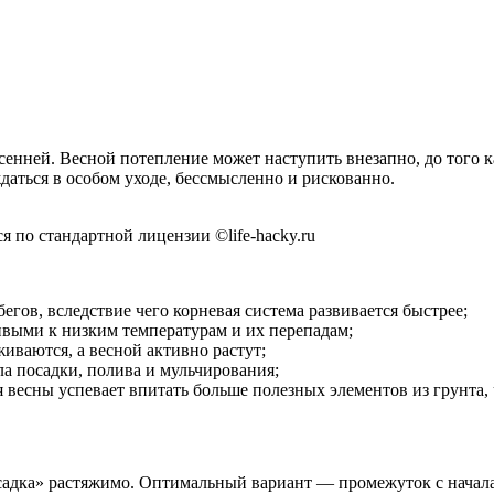
енней. Весной потепление может наступить внезапно, до того ка
ждаться в особом уходе, бессмысленно и рискованно.
 по стандартной лицензии ©life-hacky.ru
егов, вследствие чего корневая система развивается быстрее;
ивыми к низким температурам и их перепадам;
иваются, а весной активно растут;
ла посадки, полива и мульчирования;
есны успевает впитать больше полезных элементов из грунта, ч
садка» растяжимо. Оптимальный вариант — промежуток с начала 