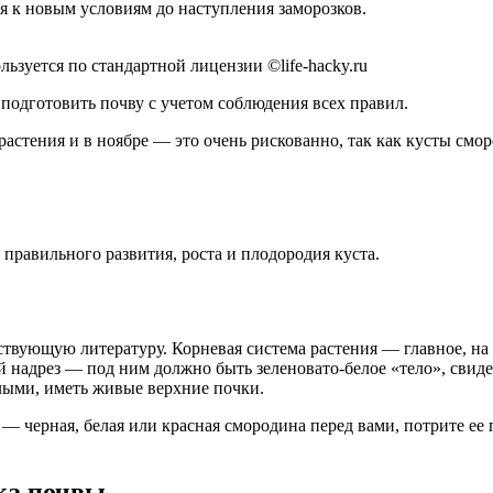
ся к новым условиям до наступления заморозков.
ьзуется по стандартной лицензии ©life-hacky.ru
подготовить почву с учетом соблюдения всех правил.
растения и в ноябре — это очень рискованно, так как кусты см
правильного развития, роста и плодородия куста.
ствующую литературу. Корневая система растения — главное, на
й надрез — под ним должно быть зеленовато-белое «тело», свид
тлыми, иметь живые верхние почки.
 — черная, белая или красная смородина перед вами, потрите ее
ка почвы