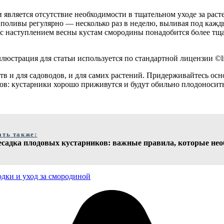
вляется отсутствие необходимости в тщательном уходе за раст
 поливы регулярно — несколько раз в неделю, выливая под кажд
 с наступлением весны кустам смородины понадобится более тщ
страция для статьи используется по стандартной лицензии ©lif
в и для садоводов, и для самих растений. Придерживайтесь ос
тов: кустарники хорошо приживутся и будут обильно плодоносит
ать также:
есадка плодовых кустарников: важные правила, которые нео
одки и уход за смородиной