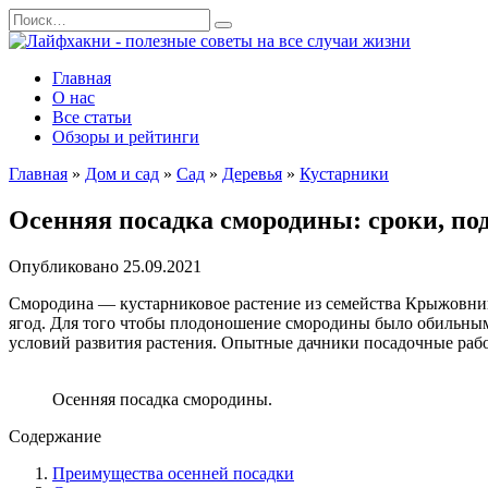
Перейти
Search
к
for:
содержанию
Главная
О нас
Все статьи
Обзоры и рейтинги
Главная
»
Дом и сад
»
Сад
»
Деревья
»
Кустарники
Осенняя посадка смородины: сроки, под
Опубликовано
25.09.2021
Смородина — кустарниковое растение из семейства Крыжовник
ягод. Для того чтобы плодоношение смородины было обильным
условий развития растения. Опытные дачники посадочные рабо
Осенняя посадка смородины.
Содержание
Преимущества осенней посадки