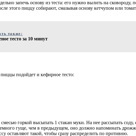
ельно запечь основу из теста: его нужно вылить на сковороду,
После этого пиццу собирают, смазывая основу кетчупом или том
ать также:
ное тесто за 10 минут
 пиццы подойдет и кефирное тесто:
месью горкой высыпать 1 стакан муки. На нее рассыпать соду, с
немного гуще, чем в предыдущем, оно должно напоминать дрожж
ссу оставляют такой, чтобы сразу распределить по противню.