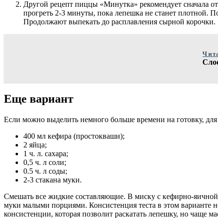
Другой рецепт пиццы «Минутка» рекомендует сначала отд
прогреть 2-3 минуты, пока лепешка не станет плотной. 
Продолжают выпекать до расплавления сырной корочки.
Чит
Слое
Еще вариант
Если можно выделить немного больше времени на готовку, для
400 мл кефира (простокваши);
2 яйца;
1 ч. л. сахара;
0,5 ч. л соли;
0.5 ч. л соды;
2-3 стакана муки.
Смешать все жидкие составляющие. В миску с кефирно-яичной с
муки малыми порциями. Консистенция теста в этом варианте 
консистенции, которая позволит раскатать лепешку, но чаще ма