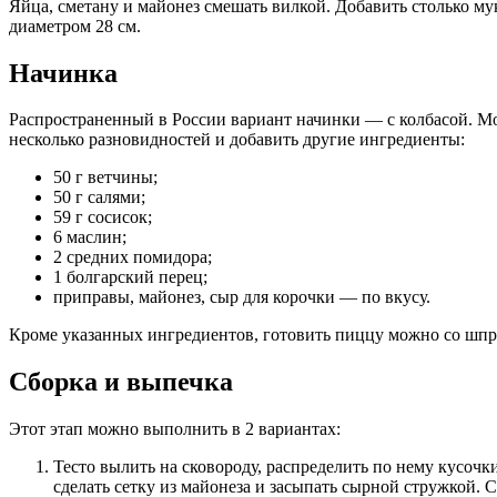
Яйца, сметану и майонез смешать вилкой. Добавить столько му
диаметром 28 см.
Начинка
Распространенный в России вариант начинки — с колбасой. Мож
несколько разновидностей и добавить другие ингредиенты:
50 г ветчины;
50 г салями;
59 г сосисок;
6 маслин;
2 средних помидора;
1 болгарский перец;
приправы, майонез, сыр для корочки — по вкусу.
Кроме указанных ингредиентов, готовить пиццу можно со шпр
Сборка и выпечка
Этот этап можно выполнить в 2 вариантах:
Тесто вылить на сковороду, распределить по нему кусочк
сделать сетку из майонеза и засыпать сырной стружкой. 