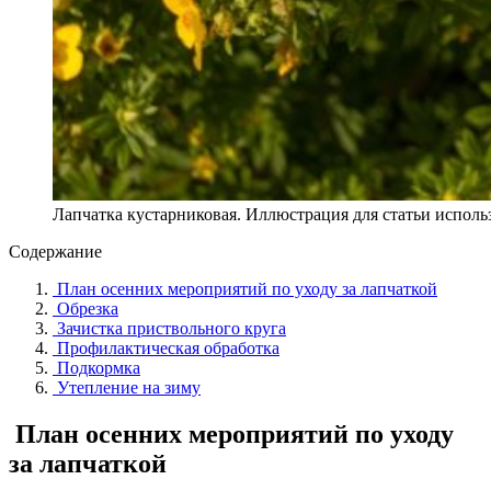
Лапчатка кустарниковая. Иллюстрация для статьи использ
Содержание
План осенних мероприятий по уходу за лапчаткой
Обрезка
Зачистка приствольного круга
Профилактическая обработка
Подкормка
Утепление на зиму
План осенних мероприятий по уходу
за лапчаткой