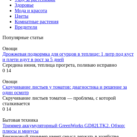
Здоровье
Мода и красота
Цветы
Комнатные растения
Вредители
Популярные статьи
Овощи
Дрожжевая подкормка для огурцов в теплице: 1 литр под куст
и плети идут в рост за 5 дней
Середина июня, теплица прогрета, поливаю исправно
0
14
Овощи
Скручивание листьев у томатов: диагностика и решение за
один осмотр
Скручивание листьев томатов — проблема, с которой
сталкивается
0
14
Бытовая техника
Триммер аккумуляторный GreenWorks GD82LTK2. Обзор:
плюсы и минусы
Бензиновый триммер имеет смысл держать в хозяйстве