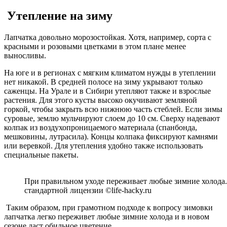
Утепление на зиму
Лапчатка довольно морозостойкая. Хотя, например, сорта с
красными и розовыми цветками в этом плане менее
выносливы.
На юге и в регионах с мягким климатом нужды в утеплении
нет никакой. В средней полосе на зиму укрывают только
саженцы. На Урале и в Сибири утепляют также и взрослые
растения. Для этого кусты высоко окучивают земляной
горкой, чтобы закрыть всю нижнюю часть стеблей. Если зимы
суровые, землю мульчируют слоем до 10 см. Сверху надевают
колпак из воздухопроницаемого материала (спанбонда,
мешковины, лутрасила). Концы колпака фиксируют камнями
или веревкой. Для утепления удобно также использовать
специальные пакеты.
При правильном уходе переживает любые зимние холода.
стандартной лицензии ©life-hacky.ru
Таким образом, при грамотном подходе к вопросу зимовки
лапчатка легко переживет любые зимние холода и в новом
сезоне даст обильное цветение.