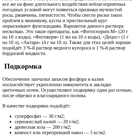
все же на фоне длительного воздействия неблагоприятных
погодных условий могут появиться признаки мучнистой
росы, ржавчины, пятнистости. Чтобы свести риски таких
проблем к минимуму, кусты и приствольный круг
опрыскивают фунгицидами. Вариантов данного раствора
несколько. Это такие препараты, как «Фитоспорин-М» (20 г
на 10 л воды), «Фитоверм» (1 мл на 10 л воды), «Децис» (1 г
на 10 л), «Актара» (4 г на 10 л). Также для этих целей хорошо
подойдёт 3 %-й раствор медного купороса и 1 %-й раствор
бордоской жидкости.
Подкормка
Обеспечение лапчатки запасом фосфора и калия
поспособствует укреплению иммунитета и закладке
цветочных почек. Осуществляют подкормку один раз осенью,
после обрезки и влагозарядного полива.
В качестве подкормки подойдёт:
суперфосфат — 30 г/м2;
сернокислый калий — 20 г/м2;
древесная зола — 200 г/м2;
компост или перепревший навоз — 5 кг/м2.