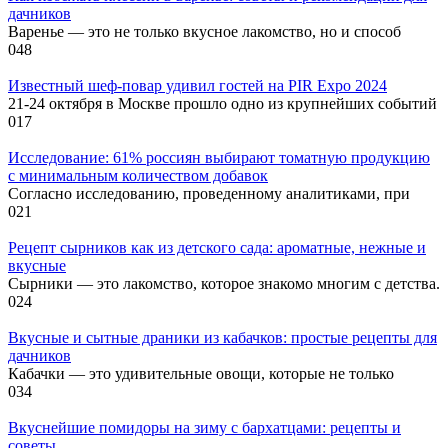
дачников
Варенье — это не только вкусное лакомство, но и способ
0
48
Известный шеф-повар удивил гостей на PIR Expo 2024
21-24 октября в Москве прошло одно из крупнейших событий
0
17
Исследование: 61% россиян выбирают томатную продукцию
с минимальным количеством добавок
Согласно исследованию, проведенному аналитиками, при
0
21
Рецепт сырников как из детского сада: ароматные, нежные и
вкусные
Сырники — это лакомство, которое знакомо многим с детства.
0
24
Вкусные и сытные драники из кабачков: простые рецепты для
дачников
Кабачки — это удивительные овощи, которые не только
0
34
Вкуснейшие помидоры на зиму с бархатцами: рецепты и
советы