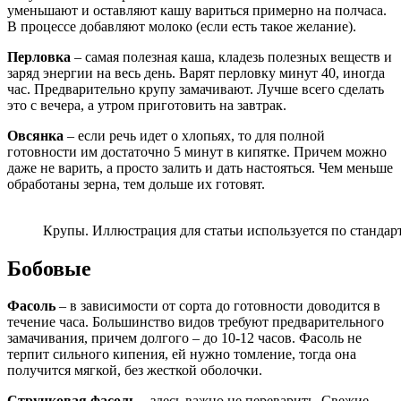
уменьшают и оставляют кашу вариться примерно на полчаса.
В процессе добавляют молоко (если есть такое желание).
Перловка
– самая полезная каша, кладезь полезных веществ и
заряд энергии на весь день. Варят перловку минут 40, иногда
час. Предварительно крупу замачивают. Лучше всего сделать
это с вечера, а утром приготовить на завтрак.
Овсянка
– если речь идет о хлопьях, то для полной
готовности им достаточно 5 минут в кипятке. Причем можно
даже не варить, а просто залить и дать настояться. Чем меньше
обработаны зерна, тем дольше их готовят.
Крупы. Иллюстрация для статьи используется по стандарт
Бобовые
Фасоль
– в зависимости от сорта до готовности доводится в
течение часа. Большинство видов требуют предварительного
замачивания, причем долгого – до 10-12 часов. Фасоль не
терпит сильного кипения, ей нужно томление, тогда она
получится мягкой, без жесткой оболочки.
Стручковая фасоль
– здесь важно не переварить. Свежие