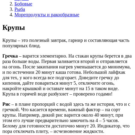
Бобовые
Рыба
Морепродукты и ракообразные
Крупы
Крупы – это полезный завтрак, гарнир и составляющая часть
популярных блюд.
Гречка
– варится элементарно. На стакан крупы берется в два
раза больше воды. Первая заливается второй и отправляется
на огонь. После закипания нагрев уменьшается до минимума,
и по истечении 20 минут каша готова. Небольшой лайфхак
для тех, у кого всегда все подгорает. Доведите гречку до
кипения, дайте повариться минут 5, отключите огонь,
накройте крышкой и оставьте минут на 15 в таком виде.
Крупа в горячей воде разбухнет – проверено годами!
Рис
– в плане пропорций с водой здесь та же история, что и с
гречкой. Что касается времени, важный фактор – на сорт
крупы. Например, дикий рис варится около 40 минут, при
этом его лучше предварительно замочить на 4 – 5 часов.
Белому для готовности достаточно минут 20. Индикатор, что
пора отключать плиту, – исчезновение жидкости.