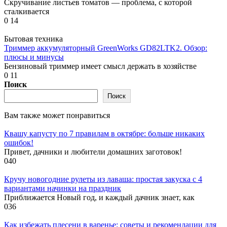
Скручивание листьев томатов — проблема, с которой
сталкивается
0
14
Бытовая техника
Триммер аккумуляторный GreenWorks GD82LTK2. Обзор:
плюсы и минусы
Бензиновый триммер имеет смысл держать в хозяйстве
0
11
Поиск
Поиск
Вам также может понравиться
Квашу капусту по 7 правилам в октябре: больше никаких
ошибок!
Привет, дачники и любители домашних заготовок!
0
40
Кручу новогодние рулеты из лаваша: простая закуска с 4
вариантами начинки на праздник
Приближается Новый год, и каждый дачник знает, как
0
36
Как избежать плесени в варенье: советы и рекомендации для