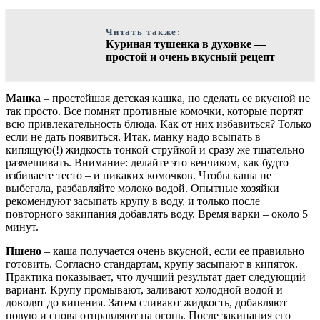
Читать также:
Куриная тушенка в духовке —
простой и очень вкусный рецепт
Манка
– простейшая детская кашка, но сделать ее вкусной не
так просто. Все помнят противные комочки, которые портят
всю привлекательность блюда. Как от них избавиться? Только
если не дать появиться. Итак, манку надо всыпать в
кипящую(!) жидкость тонкой струйкой и сразу же тщательно
размешивать. Внимание: делайте это венчиком, как будто
взбиваете тесто – и никаких комочков. Чтобы каша не
выбегала, разбавляйте молоко водой. Опытные хозяйки
рекомендуют засыпать крупу в воду, и только после
повторного закипания добавлять воду. Время варки – около 5
минут.
Пшено
– каша получается очень вкусной, если ее правильно
готовить. Согласно стандартам, крупу засыпают в кипяток.
Практика показывает, что лучший результат дает следующий
вариант. Крупу промывают, заливают холодной водой и
доводят до кипения. Затем сливают жидкость, добавляют
новую и снова отправляют на огонь. После закипания его