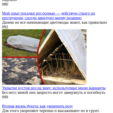
0
80
Мой опыт посадки роз осенью — действую строго по
инструкции, соседи завидуют моему розарию
Далеко не все начинающие цветоводы знают, как правильно
0
92
Укрытие кустов роз на зиму: используемые мною варианты
Без него зимой они запросто могут замерзнуть и погибнуть
0
99
Вторая жизнь букета: как укоренить розу
Для этого укореняют черенки и высаживают их в грунт.