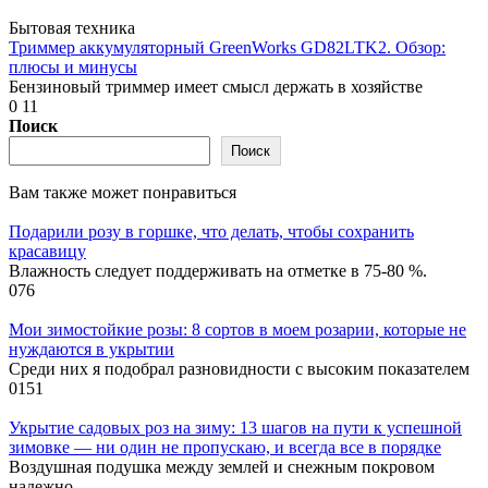
Бытовая техника
Триммер аккумуляторный GreenWorks GD82LTK2. Обзор:
плюсы и минусы
Бензиновый триммер имеет смысл держать в хозяйстве
0
11
Поиск
Поиск
Вам также может понравиться
Подарили розу в горшке, что делать, чтобы сохранить
красавицу
Влажность следует поддерживать на отметке в 75-80 %.
0
76
Мои зимостойкие розы: 8 сортов в моем розарии, которые не
нуждаются в укрытии
Среди них я подобрал разновидности с высоким показателем
0
151
Укрытие садовых роз на зиму: 13 шагов на пути к успешной
зимовке — ни один не пропускаю, и всегда все в порядке
Воздушная подушка между землей и снежным покровом
надежно