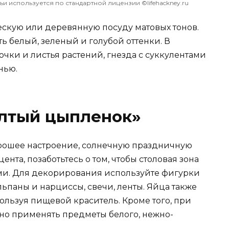
и используется по стандартной лицензии ©lifehackney.ru
скую или деревянную посуду матовых тонов.
 белый, зеленый и голубой оттенки. В
чки и листья растений, гнезда с суккулентами
нью.
елтый цыпленок»
орошее настроение, солнечную праздничную
ента, позаботьтесь о том, чтобы столовая зона
ми. Для декорирования используйте фигурки
льпаны и нарциссы, свечи, ленты. Яйца также
пользуя пищевой краситель. Кроме того, при
но применять предметы белого, нежно-