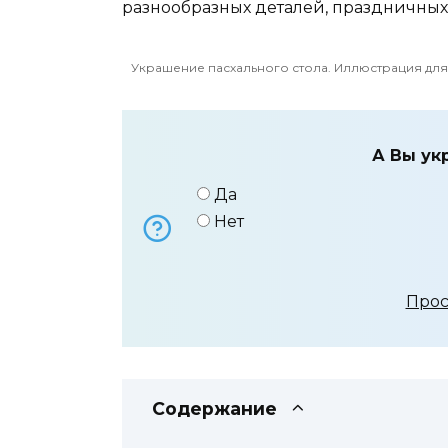
разнообразных деталей, праздничных
Украшение пасхального стола. Иллюстрация для с
А Вы ук
Да
Нет
Прос
Содержание