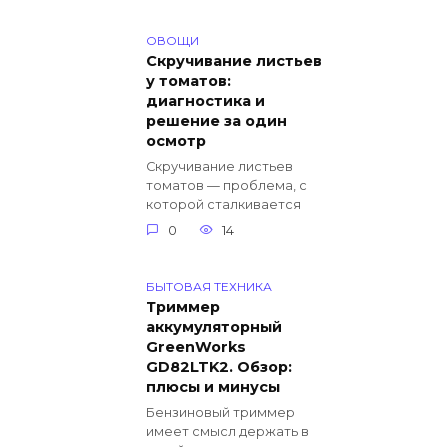
ОВОЩИ
Скручивание листьев
у томатов:
диагностика и
решение за один
осмотр
Скручивание листьев
томатов — проблема, с
которой сталкивается
0
14
БЫТОВАЯ ТЕХНИКА
Триммер
аккумуляторный
GreenWorks
GD82LTK2. Обзор:
плюсы и минусы
Бензиновый триммер
имеет смысл держать в