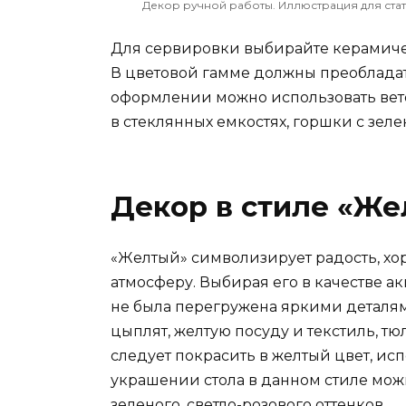
Декор ручной работы. Иллюстрация для стать
Для сервировки выбирайте керамиче
В цветовой гамме должны преобладать
оформлении можно использовать вето
в стеклянных емкостях, горшки с зеле
Декор в стиле «Ж
«Желтый» символизирует радость, х
атмосферу. Выбирая его в качестве акц
не была перегружена яркими деталя
цыплят, желтую посуду и текстиль, тю
следует покрасить в желтый цвет, ис
украшении стола в данном стиле мож
зеленого, светло-розового оттенков.