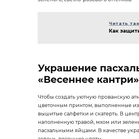
Читать та
Как защит
Украшение пасхаль
«Весеннее кантри»
Чтобы создать уютную прованскую ат
цветочным принтом, выполненные из х
вышитые салфетки и скатерть. В цент
наполненную травой, мхом или зеле
пасхальными яйцами. В качестве укр
зелень, весенние цветы.