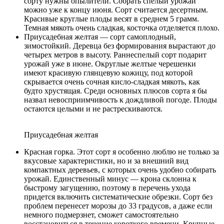
сорту нужны опылители. Собрать спелый урожай
можно уже к концу июня. Сорт считается десертным.
Красивые круглые плоды весят в среднем 5 грамм.
Темная мякоть очень сладкая, косточка отделяется плохо.
Приусадебная желтая — сорт самоплодный,
зимостойкий. Деревца без формирования вырастают до
четырех метров в высоту. Раннеспелый сорт подарит
урожай уже в июне. Округлые желтые черешенки
имеют красивую глянцевую кожицу, под которой
скрывается очень сочная кисло-сладкая мякоть, как
будто хрустящая. Среди основных плюсов сорта я бы
назвал невосприимчивость к дождливой погоде. Плоды
остаются целыми и не растрескиваются.
Приусадебная желтая
Красная горка. Этот сорт я особенно люблю не только за
вкусовые характеристики, но и за внешний вид
компактных деревьев, с которых очень удобно собирать
урожай. Единственный минус — крона склонна к
быстрому загущению, поэтому в перечень ухода
придется включить систематические обрезки. Сорт без
проблем перенесет морозы до 33 градусов, а даже если
немного подмерзнет, сможет самостоятельно
восстановиться в течение короткого времени. Крупные