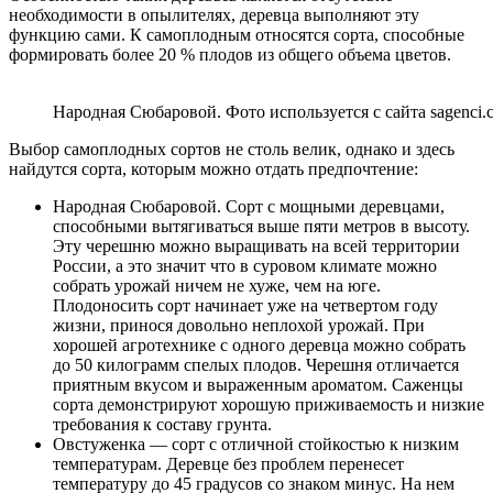
необходимости в опылителях, деревца выполняют эту
функцию сами. К самоплодным относятся сорта, способные
формировать более 20 % плодов из общего объема цветов.
Народная Сюбаровой.
Фото используется с сайта sagenci.
Выбор самоплодных сортов не столь велик, однако и здесь
найдутся сорта, которым можно отдать предпочтение:
Народная Сюбаровой. Сорт с мощными деревцами,
способными вытягиваться выше пяти метров в высоту.
Эту черешню можно выращивать на всей территории
России, а это значит что в суровом климате можно
собрать урожай ничем не хуже, чем на юге.
Плодоносить сорт начинает уже на четвертом году
жизни, принося довольно неплохой урожай. При
хорошей агротехнике с одного деревца можно собрать
до 50 килограмм спелых плодов. Черешня отличается
приятным вкусом и выраженным ароматом. Саженцы
сорта демонстрируют хорошую приживаемость и низкие
требования к составу грунта.
Овстуженка — сорт с отличной стойкостью к низким
температурам. Деревце без проблем перенесет
температуру до 45 градусов со знаком минус. На нем