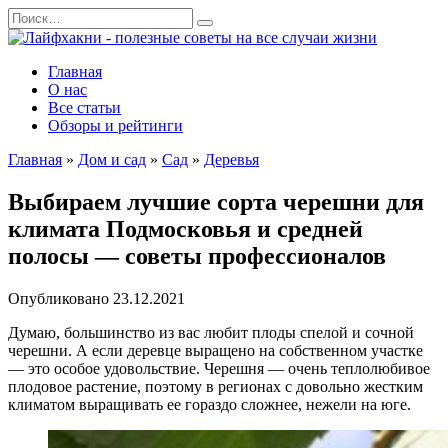
Перейти
Search
к
for:
содержанию
Главная
О нас
Все статьи
Обзоры и рейтинги
Главная
»
Дом и сад
»
Сад
»
Деревья
Выбираем лучшие сорта черешни для
климата Подмосковья и средней
полосы — советы профессионалов
Опубликовано
23.12.2021
Думаю, большинство из вас любит плоды спелой и сочной
черешни. А если деревце выращено на собственном участке
— это особое удовольствие. Черешня — очень теплолюбивое
плодовое растение, поэтому в регионах с довольно жестким
климатом выращивать ее гораздо сложнее, нежели на юге.