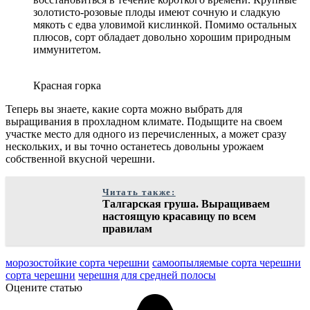
золотисто-розовые плоды имеют сочную и сладкую
мякоть с едва уловимой кислинкой. Помимо остальных
плюсов, сорт обладает довольно хорошим природным
иммунитетом.
Красная горка
Теперь вы знаете, какие сорта можно выбрать для
выращивания в прохладном климате. Подыщите на своем
участке место для одного из перечисленных, а может сразу
нескольких, и вы точно останетесь довольны урожаем
собственной вкусной черешни.
Читать также:
Талгарская груша. Выращиваем
настоящую красавицу по всем
правилам
морозостойкие сорта черешни
самоопыляемые сорта черешни
сорта черешни
черешня для средней полосы
Оцените статью