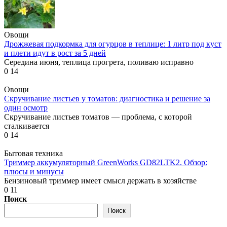
Овощи
Дрожжевая подкормка для огурцов в теплице: 1 литр под куст
и плети идут в рост за 5 дней
Середина июня, теплица прогрета, поливаю исправно
0
14
Овощи
Скручивание листьев у томатов: диагностика и решение за
один осмотр
Скручивание листьев томатов — проблема, с которой
сталкивается
0
14
Бытовая техника
Триммер аккумуляторный GreenWorks GD82LTK2. Обзор:
плюсы и минусы
Бензиновый триммер имеет смысл держать в хозяйстве
0
11
Поиск
Поиск