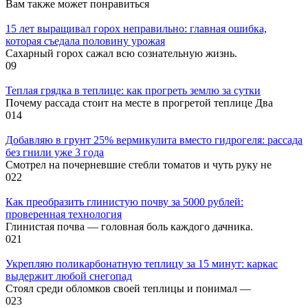
Вам также может понравиться
15 лет выращивал горох неправильно: главная ошибка,
которая съедала половину урожая
Сахарный горох сажал всю сознательную жизнь.
0
9
Теплая грядка в теплице: как прогреть землю за сутки
Почему рассада стоит на месте в прогретой теплице Два
0
14
Добавляю в грунт 25% вермикулита вместо гидрогеля: рассада
без гнили уже 3 года
Смотрел на почерневшие стебли томатов и чуть руку не
0
22
Как преобразить глинистую почву за 5000 рублей:
проверенная технология
Глинистая почва — головная боль каждого дачника.
0
21
Укрепляю поликарбонатную теплицу за 15 минут: каркас
выдержит любой снегопад
Стоял среди обломков своей теплицы и понимал —
0
23