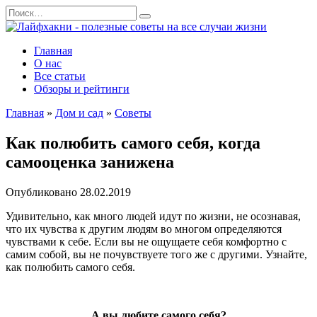
Перейти
Search
к
for:
содержанию
Главная
О нас
Все статьи
Обзоры и рейтинги
Главная
»
Дом и сад
»
Советы
Как полюбить самого себя, когда
самооценка занижена
Опубликовано
28.02.2019
Удивительно, как много людей идут по жизни, не осознавая,
что их чувства к другим людям во многом определяются
чувствами к себе. Если вы не ощущаете себя комфортно с
самим собой, вы не почувствуете того же с другими. Узнайте,
как полюбить самого себя.
А вы любите самого себя?