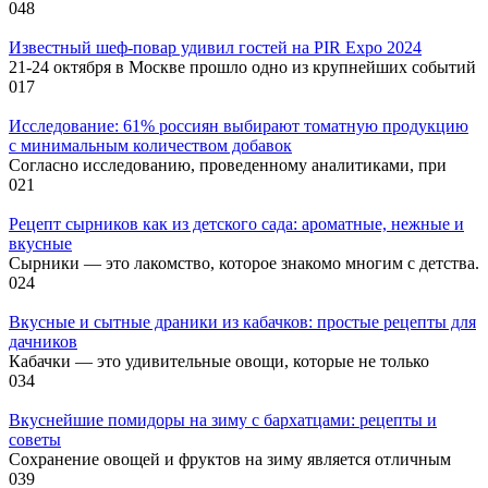
0
48
Известный шеф-повар удивил гостей на PIR Expo 2024
21-24 октября в Москве прошло одно из крупнейших событий
0
17
Исследование: 61% россиян выбирают томатную продукцию
с минимальным количеством добавок
Согласно исследованию, проведенному аналитиками, при
0
21
Рецепт сырников как из детского сада: ароматные, нежные и
вкусные
Сырники — это лакомство, которое знакомо многим с детства.
0
24
Вкусные и сытные драники из кабачков: простые рецепты для
дачников
Кабачки — это удивительные овощи, которые не только
0
34
Вкуснейшие помидоры на зиму с бархатцами: рецепты и
советы
Сохранение овощей и фруктов на зиму является отличным
0
39