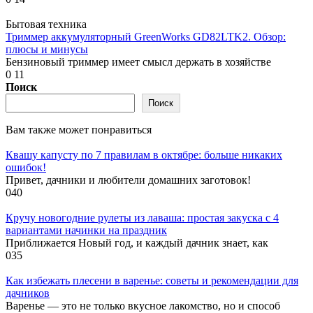
Бытовая техника
Триммер аккумуляторный GreenWorks GD82LTK2. Обзор:
плюсы и минусы
Бензиновый триммер имеет смысл держать в хозяйстве
0
11
Поиск
Поиск
Вам также может понравиться
Квашу капусту по 7 правилам в октябре: больше никаких
ошибок!
Привет, дачники и любители домашних заготовок!
0
40
Кручу новогодние рулеты из лаваша: простая закуска с 4
вариантами начинки на праздник
Приближается Новый год, и каждый дачник знает, как
0
35
Как избежать плесени в варенье: советы и рекомендации для
дачников
Варенье — это не только вкусное лакомство, но и способ