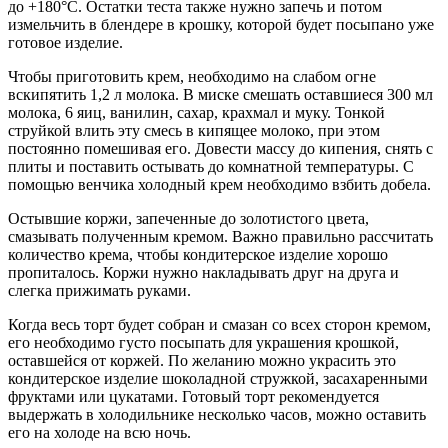
до +180°С. Остатки теста также нужно запечь и потом
измельчить в блендере в крошку, которой будет посыпано уже
готовое изделие.
Чтобы приготовить крем, необходимо на слабом огне
вскипятить 1,2 л молока. В миске смешать оставшиеся 300 мл
молока, 6 яиц, ванилин, сахар, крахмал и муку. Тонкой
струйкой влить эту смесь в кипящее молоко, при этом
постоянно помешивая его. Довести массу до кипения, снять с
плиты и поставить остывать до комнатной температуры. С
помощью венчика холодный крем необходимо взбить добела.
Остывшие коржи, запеченные до золотистого цвета,
смазывать полученным кремом. Важно правильно рассчитать
количество крема, чтобы кондитерское изделие хорошо
пропиталось. Коржи нужно накладывать друг на друга и
слегка прижимать руками.
Когда весь торт будет собран и смазан со всех сторон кремом,
его необходимо густо посыпать для украшения крошкой,
оставшейся от коржей. По желанию можно украсить это
кондитерское изделие шоколадной стружкой, засахаренными
фруктами или цукатами. Готовый торт рекомендуется
выдержать в холодильнике несколько часов, можно оставить
его на холоде на всю ночь.