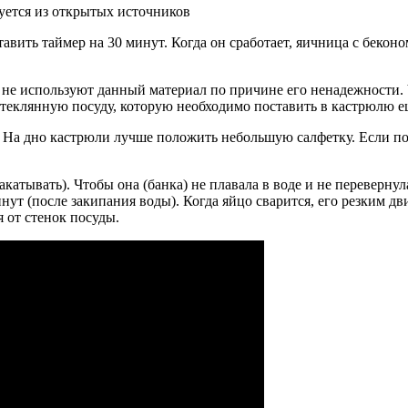
зуется из открытых источников
ить таймер на 30 минут. Когда он сработает, яичница с беконо
 не используют данный материал по причине его ненадежности. 
теклянную посуду, которую необходимо поставить в кастрюлю е
. На дно кастрюли лучше положить небольшую салфетку. Если по
катывать). Чтобы она (банка) не плавала в воде и не перевернул
инут (после закипания воды). Когда яйцо сварится, его резким д
я от стенок посуды.