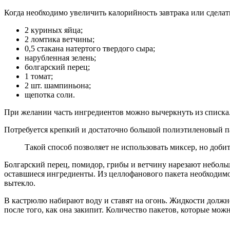
Когда необходимо увеличить калорийность завтрака или сдела
2 куриных яйца;
2 ломтика ветчины;
0,5 стакана натертого твердого сыра;
нарубленная зелень;
болгарский перец;
1 томат;
2 шт. шампиньона;
щепотка соли.
При желании часть ингредиентов можно вычеркнуть из списка.
Потребуется крепкий и достаточно большой полиэтиленовый пак
Такой способ позволяет не использовать миксер, но доби
Болгарский перец, помидор, грибы и ветчину нарезают небольш
оставшиеся ингредиенты. Из целлофанового пакета необходимо
вытекло.
В кастрюлю набирают воду и ставят на огонь. Жидкости должно
после того, как она закипит. Количество пакетов, которые мож