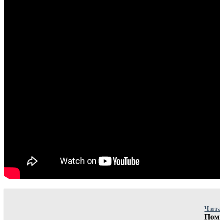
Чит
Поми