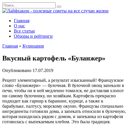
Перейти
Search
к
for:
содержанию
Главная
О нас
Все статьи
Обзоры и рейтинги
Главная
»
Кулинария
Вкусный картофель «Буланжер»
Опубликовано
17.07.2019
Рецепт элементарный, а результат изысканный! Французское
слово «Буланжери» — булочная. В булочной овощ запекали в
печи, чтобы он в ней медленно томился, не доставляя хлопот
ни самому булочнику, ни хозяйкам. Картофель прекрасно
подходит как гарнир к баранине, курице, а также к
барабульке, палтусу, морскому окуню. Французы специально
ингредиенты готовили дома, а запекать относили в булочную,
которая находилась рядом с домом, и запеканка из картофеля
готовилась с выпекаемым хлебом. Это была традиция.