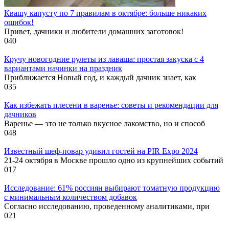
Квашу капусту по 7 правилам в октябре: больше никаких
ошибок!
Привет, дачники и любители домашних заготовок!
0
40
Кручу новогодние рулеты из лаваша: простая закуска с 4
вариантами начинки на праздник
Приближается Новый год, и каждый дачник знает, как
0
35
Как избежать плесени в варенье: советы и рекомендации для
дачников
Варенье — это не только вкусное лакомство, но и способ
0
48
Известный шеф-повар удивил гостей на PIR Expo 2024
21-24 октября в Москве прошло одно из крупнейших событий
0
17
Исследование: 61% россиян выбирают томатную продукцию
с минимальным количеством добавок
Согласно исследованию, проведенному аналитиками, при
0
21